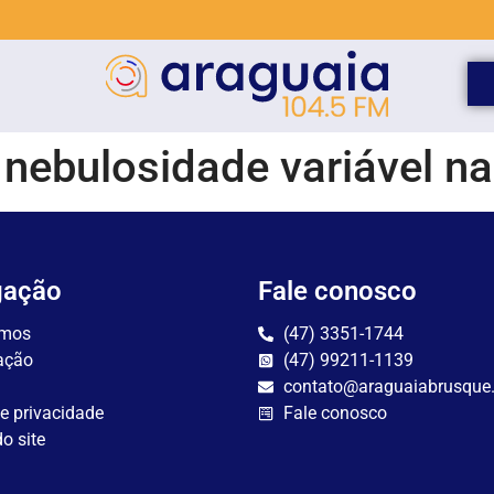
nebulosidade variável na
gação
Fale conosco
mos
(47) 3351-1744
ação
(47) 99211-1139
contato@araguaiabrusque
de privacidade
Fale conosco
o site