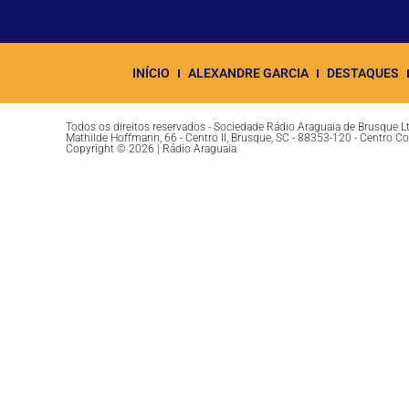
INÍCIO
ALEXANDRE GARCIA
DESTAQUES
Todos os direitos reservados - Sociedade Rádio Araguaia de Brusque 
Mathilde Hoffmann, 66 - Centro II, Brusque, SC - 88353-120 - Centro C
Copyright © 2026 | Rádio Araguaia