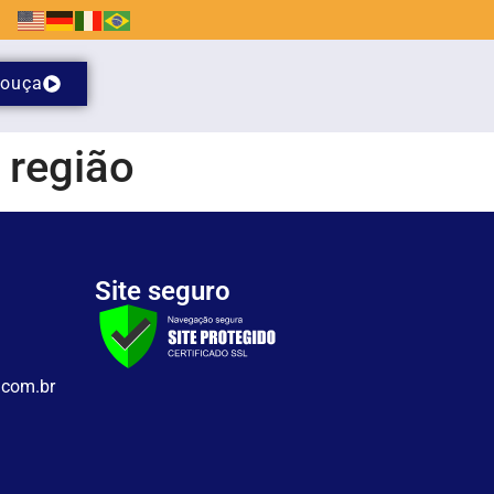
ouça
 região
Site seguro
.com.br