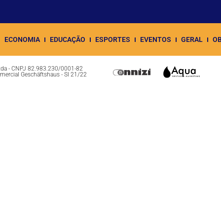
ECONOMIA
EDUCAÇÃO
ESPORTES
EVENTOS
GERAL
OB
Ltda - CNPJ 82.983.230/0001-82
omercial Geschäftshaus - Sl 21/22