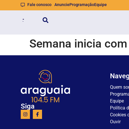
Fale conosco
Anuncie
Programação
Equipe
Semana inicia com 
Nave
Quem so
Program
Equipe
Siga
Política 
Cookies d
Ouvir