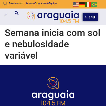
Fale conosco
Anuncie
Programação
Equipe
ouça
Semana inicia com sol
e nebulosidade
variável