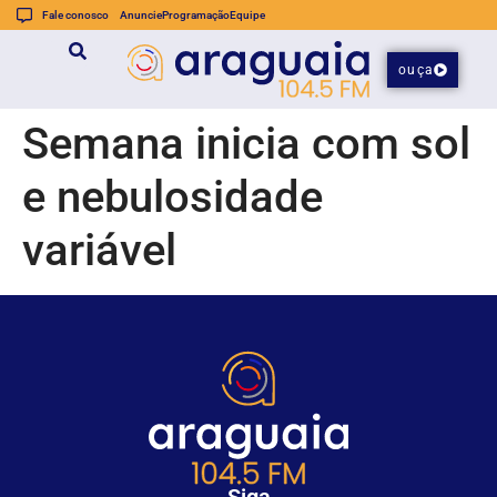
Fale conosco
Anuncie
Programação
Equipe
ouça
Semana inicia com sol
e nebulosidade
variável
Siga