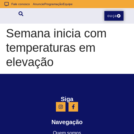
Fale conosco
Anuncie
Programação
Equipe
ouça
Semana inicia com
temperaturas em
elevação
Siga
Navegação
Quem somos