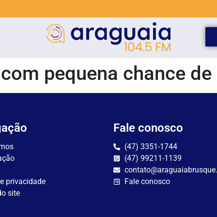
e com pequena chance de
gação
Fale conosco
mos
(47) 3351-1744
ação
(47) 99211-1139
contato@araguaiabrusque
de privacidade
Fale conosco
o site