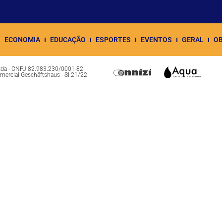
ECONOMIA
EDUCAÇÃO
ESPORTES
EVENTOS
GERAL
OB
Ltda - CNPJ 82.983.230/0001-82
omercial Geschäftshaus - Sl 21/22