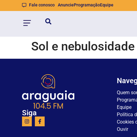
Fale conosco
Anuncie
Programação
Equipe
Sol e nebulosidad
Nave
Quem so
Program
Equipe
Siga
Política 
Cookies d
Ouvir