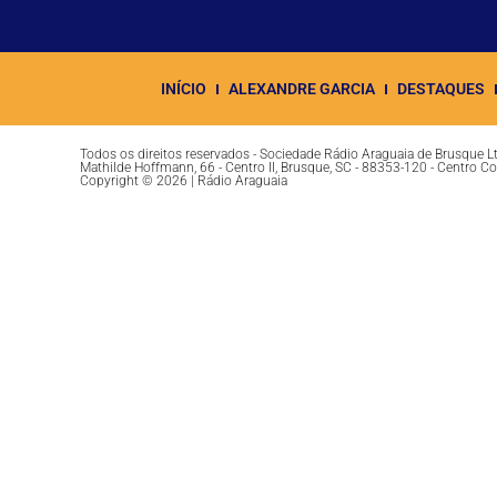
INÍCIO
ALEXANDRE GARCIA
DESTAQUES
Todos os direitos reservados - Sociedade Rádio Araguaia de Brusque 
Mathilde Hoffmann, 66 - Centro II, Brusque, SC - 88353-120 - Centro C
Copyright © 2026 | Rádio Araguaia