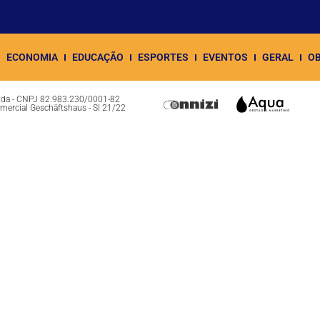
ECONOMIA
EDUCAÇÃO
ESPORTES
EVENTOS
GERAL
OB
Ltda - CNPJ 82.983.230/0001-82
omercial Geschäftshaus - Sl 21/22