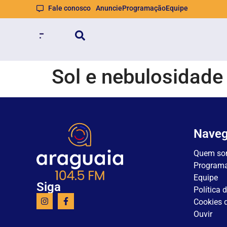
Fale conosco
Anuncie
Programação
Equipe
Sol e nebulosidade 
Nave
Quem so
Program
Equipe
Siga
Política 
Cookies d
Ouvir