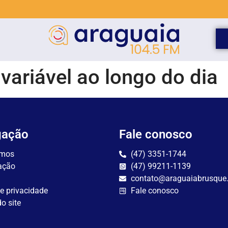
variável ao longo do dia
gação
Fale conosco
mos
(47) 3351-1744
ação
(47) 99211-1139
contato@araguaiabrusque
de privacidade
Fale conosco
o site