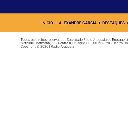
INÍCIO
ALEXANDRE GARCIA
DESTAQUES
Todos os direitos reservados - Sociedade Rádio Araguaia de Brusque 
Mathilde Hoffmann, 66 - Centro II, Brusque, SC - 88353-120 - Centro C
Copyright © 2026 | Rádio Araguaia