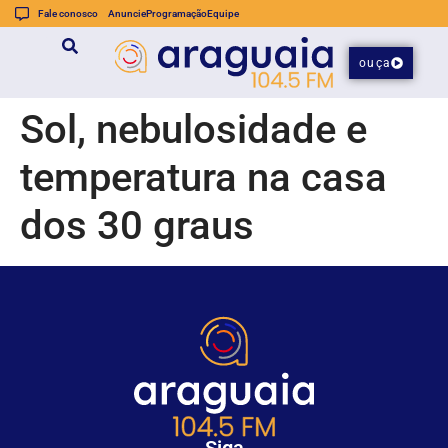
Fale conosco
Anuncie
Programação
Equipe
ouça
Sol, nebulosidade e
temperatura na casa
dos 30 graus
Siga