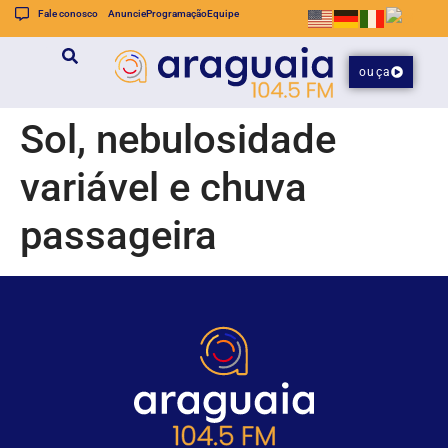
Fale conosco
Anuncie
Programação
Equipe
ouça
Sol, nebulosidade
variável e chuva
passageira