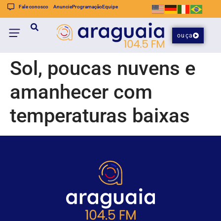
Fale conosco
Anuncie
Programação
Equipe
ouça
Sol, poucas nuvens e
amanhecer com
temperaturas baixas