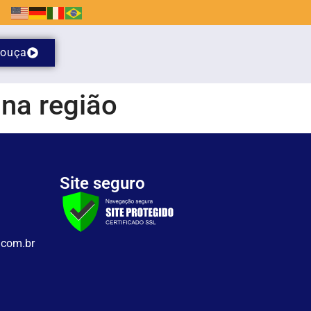
ouça
na região
Site seguro
.com.br