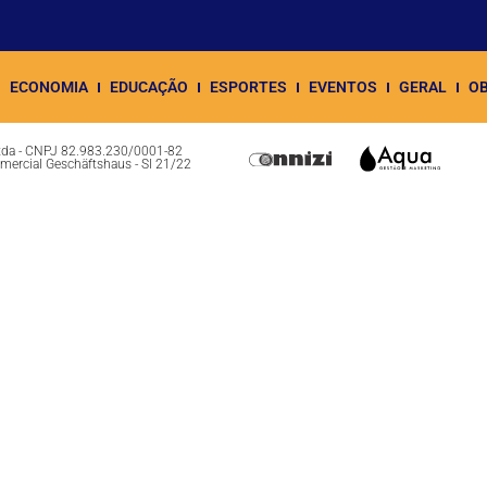
ECONOMIA
EDUCAÇÃO
ESPORTES
EVENTOS
GERAL
OB
Ltda - CNPJ 82.983.230/0001-82
omercial Geschäftshaus - Sl 21/22