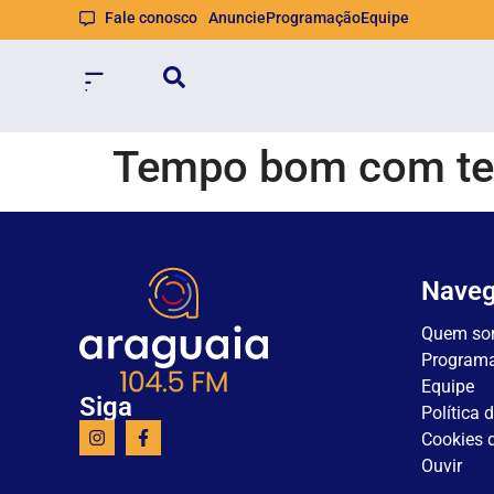
Fale conosco
Anuncie
Programação
Equipe
Tempo bom com tem
Nave
Quem so
Program
Equipe
Siga
Política 
Cookies d
Ouvir