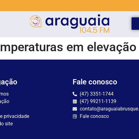
peraturas em elevação 
gação
Fale conosco
mos
(47) 3351-1744
ação
(47) 99211-1139
contato@araguaiabrusque
de privacidade
Fale conosco
o site