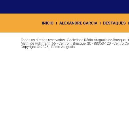
INÍCIO
ALEXANDRE GARCIA
DESTAQUES
Todos os direitos reservados - Sociedade Rádio Araguaia de Brusque 
Mathilde Hoffmann, 66 - Centro II, Brusque, SC - 88353-120 - Centro C
Copyright © 2026 | Rádio Araguaia