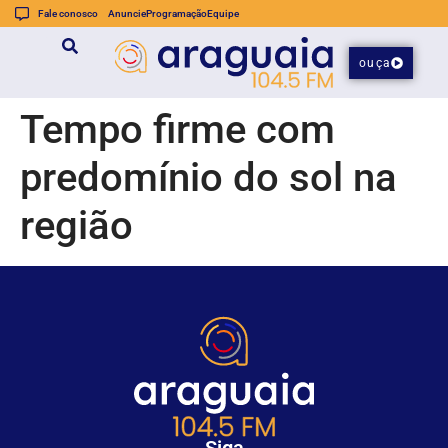
Fale conosco
Anuncie
Programação
Equipe
ouça
Tempo firme com
predomínio do sol na
região
Siga