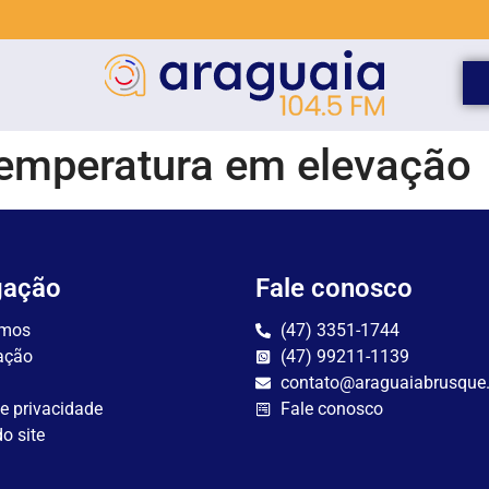
emperatura em elevação
gação
Fale conosco
mos
(47) 3351-1744
ação
(47) 99211-1139
contato@araguaiabrusque
de privacidade
Fale conosco
o site