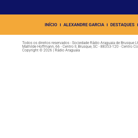
INÍCIO
ALEXANDRE GARCIA
DESTAQUES
Todos os direitos reservados - Sociedade Rádio Araguaia de Brusque 
Mathilde Hoffmann, 66 - Centro II, Brusque, SC - 88353-120 - Centro C
Copyright © 2026 | Rádio Araguaia