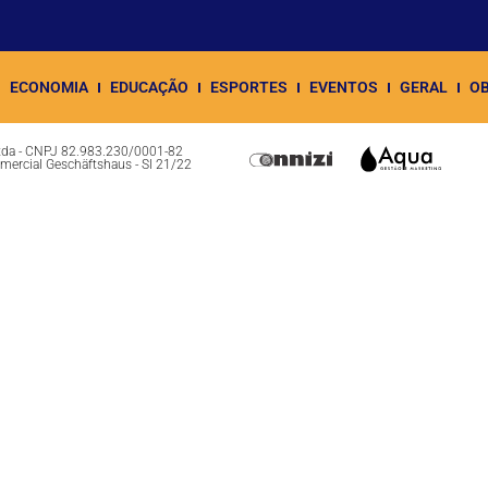
ECONOMIA
EDUCAÇÃO
ESPORTES
EVENTOS
GERAL
OB
Ltda - CNPJ 82.983.230/0001-82
omercial Geschäftshaus - Sl 21/22