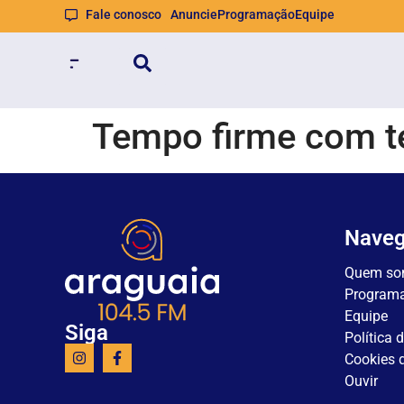
Fale conosco
Anuncie
Programação
Equipe
Tempo firme com t
Nave
Quem so
Program
Equipe
Siga
Política 
Cookies d
Ouvir