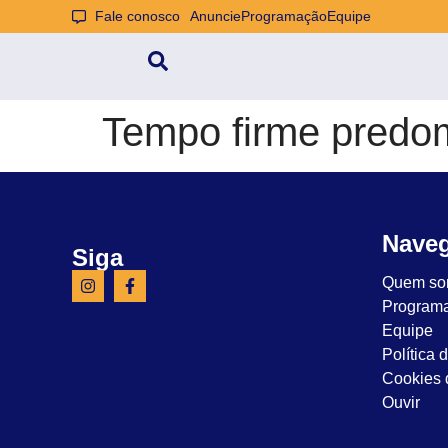
Fale conosco
Anuncie
Programação
Equipe
Tempo firme predom
Nave
Siga
Quem so
Program
Equipe
Política 
Cookies d
Ouvir