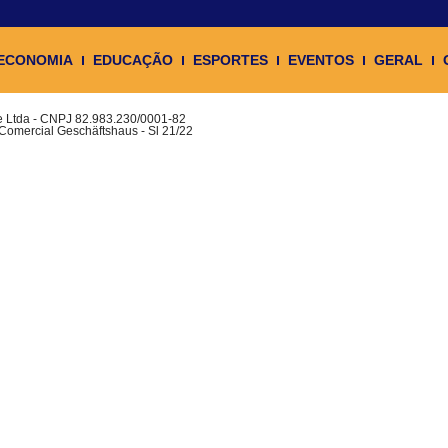
ECONOMIA
EDUCAÇÃO
ESPORTES
EVENTOS
GERAL
ue Ltda - CNPJ 82.983.230/0001-82
 Comercial Geschäftshaus - Sl 21/22