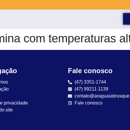
ina com temperaturas alt
gação
Fale conosco
mos
(47) 3351-1744
ação
(47) 99211-1139
contato@araguaiabrusque
de privacidade
Fale conosco
o site