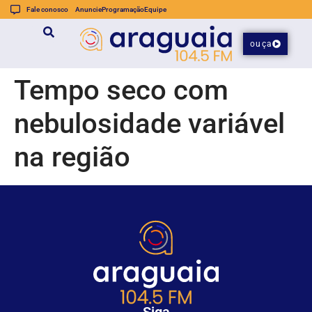
Fale conosco
Anuncie
Programação
Equipe
ouça
Tempo seco com
nebulosidade variável
na região
Siga