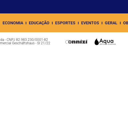
ECONOMIA
EDUCAÇÃO
ESPORTES
EVENTOS
GERAL
OB
Ltda - CNPJ 82.983.230/0001-82
omercial Geschäftshaus - Sl 21/22