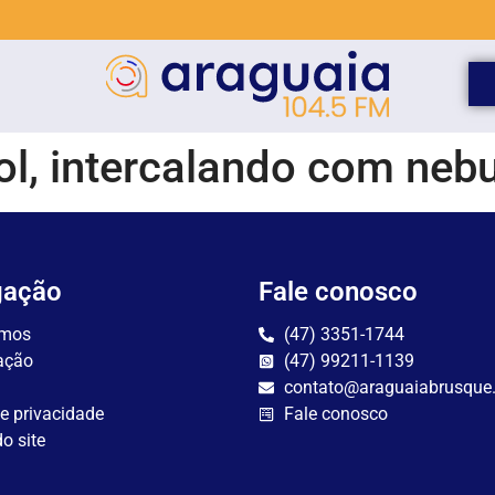
l, intercalando com neb
gação
Fale conosco
mos
(47) 3351-1744
ação
(47) 99211-1139
contato@araguaiabrusque
de privacidade
Fale conosco
o site