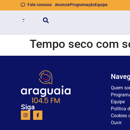
Fale conosco
Anuncie
Programação
Equipe
Tempo seco com so
Nave
Quem so
Program
Equipe
Siga
Política 
Cookies d
Ouvir