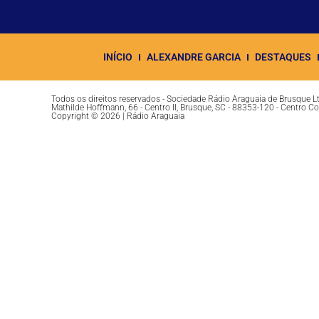
INÍCIO
ALEXANDRE GARCIA
DESTAQUES
Todos os direitos reservados - Sociedade Rádio Araguaia de Brusque 
Mathilde Hoffmann, 66 - Centro II, Brusque, SC - 88353-120 - Centro C
Copyright © 2026 | Rádio Araguaia