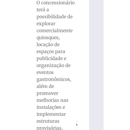
O concessionário
terá a
possibilidade de
explorar
comercialmente
quiosques,
locação de
espaços para
publicidade e
organização de
eventos
gastronômicos,
além de
promover
melhorias nas
instalações e
implementar
estruturas
PRÓXIMO
ANTERIOR
provisórias,
Setor da agricultura brusquense rece
Anvisa atualiza composição d