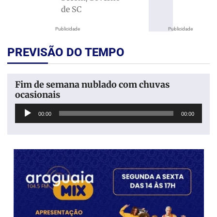
de SC
Publicidade
Publicidade
PREVISÃO DO TEMPO
Fim de semana nublado com chuvas
ocasionais
Tocador
00:00
00:00
de
áudio