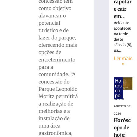
concessão tem
capotar
mais
como objetivo
e cair
»
alavancar o
em...
potencial
Acidente
aconteceu
turístico e de
STJ
na tarde
inclui
lazer do parque,
deste
honorários
oferecendo mais
sábado (8),
sucumbencia
na...
opções de
na
Ler mais
entretenimento
base
»
para a
do
comunidade. “A
ISS
Ho
concessão do
do
rós
Simples
Parque Leopoldo
co
po
Moritz permitirá
9
9 DE
de
a realização de
agosto
AGOSTO DE
de
melhorias e a
2026
2026
instalação de
Horósc
Ler
uma área
opo de
mais
gastronômica,
hoje:
»