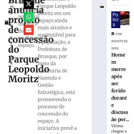
Brusque
e
na
objetivo
Parque Leopoldo
anuncia
m
Praça
alavancar
Moritz em um
b
reúne
Po
potencial
projeto
r
líci
espaço ainda
público
turístico
a
o
e
de
mais atrativo e
do
2
celebra
sustentável para
9 DE
concessão
tradicional
3,
25
a população, a
AGOSTO DE
2
espaço
anos
do
Prefeitura de
2026
0
de
Home
Brusque, por
Parque
2
história
m
meio da
4
com
Leopoldo
morre
Secretaria de
show
Moritz
após
da
Fazenda e
banda
ser
Gestão
Cachorro
ferido
Estratégica, está
Grande
durant
promovendo o
9
e
processo de
de
discuss
agosto
concessão do
de
ão por...
espaço. A
2026
Vítima
iniciativa prevê a
Ler
chegou a