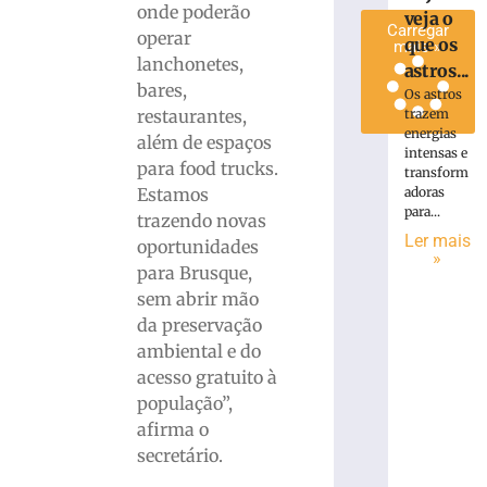
onde poderão
veja o
Carregar
operar
que os
mais »
lanchonetes,
astros...
bares,
Os astros
restaurantes,
trazem
energias
além de espaços
intensas e
para food trucks.
transform
Estamos
adoras
para...
trazendo novas
Ler mais
oportunidades
»
para Brusque,
sem abrir mão
da preservação
ambiental e do
acesso gratuito à
população”,
afirma o
secretário.