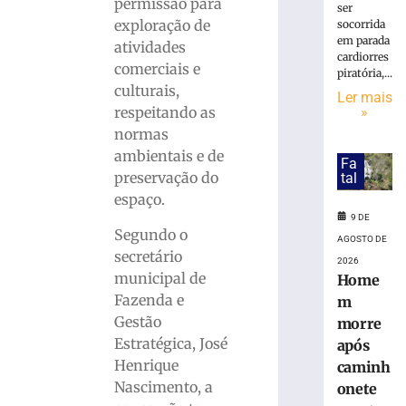
permissão para
mais
ser
exploração de
»
socorrida
em parada
atividades
cardiorres
comerciais e
piratória,...
Prefeitura
culturais,
lança
Ler mais
respeitando as
»
licitação
para
normas
obras
ambientais e de
Fa
de
preservação do
tal
drenagem
espaço.
e
9 DE
pavimentaçã
Segundo o
AGOSTO DE
em
secretário
2026
ruas
municipal de
Home
da
Fazenda e
m
Limeira
Gestão
morre
9
de
Estratégica, José
após
agosto
Henrique
caminh
de
2026
Nascimento, a
onete
Ler