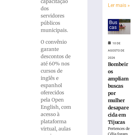
médias
capacitação
Ler mais »
estadual
dos
e
servidores
nacional
Bus
públicos
no
cas
municipais.
IDEB
2025
O convênio
10 DE
8
garante
de
AGOSTO DE
agosto
descontos de
2026
de
até 60% nos
Bombeir
2026
Ler
cursos de
os
mais
inglês e
ampliam
»
espanhol
buscas
oferecidos
por
pela Open
mulher
Semana
English, com
desapare
de
acesso à
História
cida em
termina
plataforma
Tijucas
nesta
virtual, aulas
Pertences de
sexta-
Célia foram