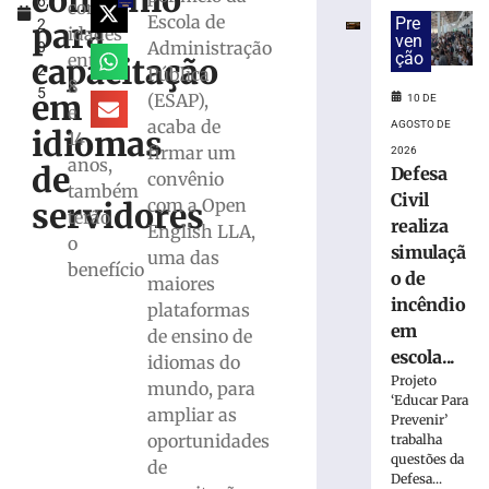
convênio
6,
simulação
com
Escola de
Pre
para
2
de
idades
ven
Administração
0
incêndio
ção
entre
capacitação
2
Pública
em
8
5
escola
em
(ESAP),
10 DE
e
de
acaba de
AGOSTO DE
idiomas
14
Brusque
firmar um
2026
anos,
de
10
Defesa
convênio
de
também
Civil
com a Open
agosto
servidores
terão
de
realiza
English LLA,
2026
o
simulaçã
uma das
Ler
benefício
o de
maiores
mais
incêndio
plataformas
»
em
de ensino de
escola...
idiomas do
Rede
Projeto
mundo, para
Municipal
‘Educar Para
ampliar as
de
Prevenir’
oportunidades
trabalha
Brusque
questões da
supera
de
Defesa...