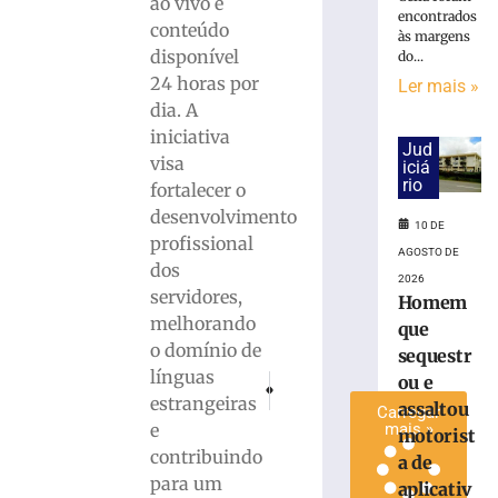
ao vivo e
feira
encontrados
conteúdo
às margens
(7)
disponível
do...
com
24 horas por
Ler mais »
foco
dia. A
na
tradição
iniciativa
Jud
têxtil
visa
iciá
de
rio
fortalecer o
Brusque
desenvolvimento
10 DE
7
profissional
de
AGOSTO DE
agosto
dos
2026
de
servidores,
2026
Homem
melhorando
Ler
que
o domínio de
mais
sequestr
línguas
»
ou e
PRÓXIMO
ANTERIOR
estrangeiras
Farmácia Excepcional da Policlínica fecha
Delegado Thiago Fernando dos S
assaltou
Carregar
e
mais »
motorist
contribuindo
a de
para um
aplicativ