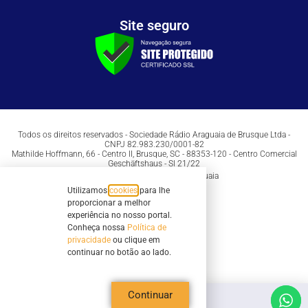
Site seguro
Todos os direitos reservados - Sociedade Rádio Araguaia de Brusque Ltda -
CNPJ 82.983.230/0001-82
Mathilde Hoffmann, 66 - Centro II, Brusque, SC - 88353-120 - Centro Comercial
Geschäftshaus - Sl 21/22
Copyright © 2026 | Rádio Araguaia
Utilizamos
cookies
para lhe
proporcionar a melhor
experiência no nosso portal.
Conheça nossa
Política de
privacidade
ou clique em
continuar no botão ao lado.
Continuar