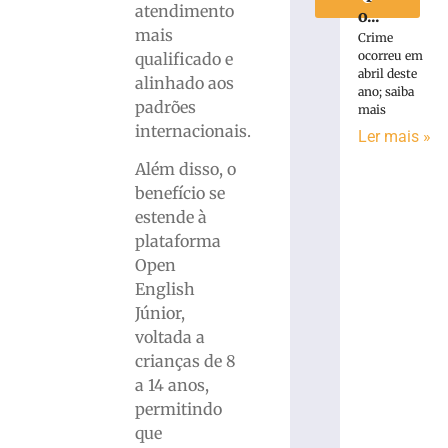
atendimento
o...
mais
Crime
ocorreu em
qualificado e
abril deste
alinhado aos
ano; saiba
padrões
mais
internacionais.
Ler mais »
Além disso, o
benefício se
estende à
plataforma
Open
English
Júnior,
voltada a
crianças de 8
a 14 anos,
permitindo
que