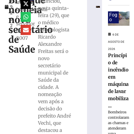
Brusque
anunciou,
2
de
médico
nomeia
9,
saúde
nesta quinta-
infectologista
2
de
Fog
feira (29), que
e
novo
0
o
trabalhador
o médico
servidor
2
ferido
secretário
infectologista
desde
5
durante
6 DE
Ricardo
de
2007
montagem
AGOSTO DE
Alexandre
de
Saúde
2026
Freitas será o
estrutura
Princípi
em
novo
o de
Brusque
secretário
incêndio
4
municipal de
em
de
Saúde da
agosto
máquina
de
cidade. A
2026
de lavar
nomeação
Ler
mobiliza
vem após a
mais
...
decisão do
»
Bombeiros
prefeito André
controlaram
Vechi, que
as chamas e
Município
atenderam
destacou a
uma