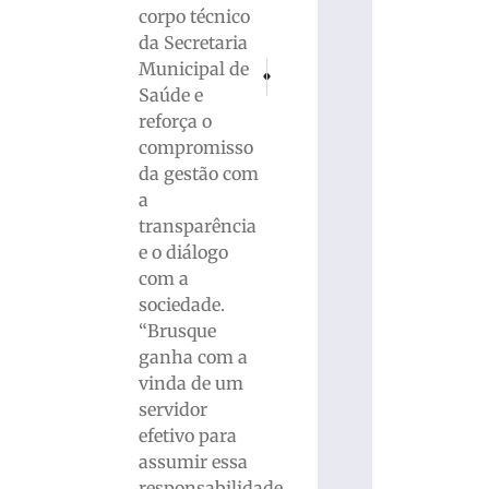
corpo técnico
da Secretaria
Municipal de
PRÓXIMO
ANTERIOR
Cliente de Porto Velho (RO) ganha R$ 10
Geraldo Alckmin internado às pr
Saúde e
reforça o
compromisso
da gestão com
a
transparência
e o diálogo
com a
sociedade.
“Brusque
ganha com a
vinda de um
servidor
efetivo para
assumir essa
responsabilidade