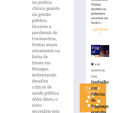
na prática
de
Vítima
clínica quanto
sarampo
recebeu os
primeiros
na gestão
sobem
socorros no
para
pública.
local e...
16
Durante a
Ler mais
em
pandemia de
»
São
Coronavírus,
Paulo
Freitas atuou
Fog
4
ativamente na
de
o!
agosto
linha de
de
frente em
2026
6 DE
Ler
Brusque,
AGOSTO DE
mais
enfrentando
2026
»
desafios
Incêndio
críticos de
em
Carregar
mais »
saúde pública.
fábrica
Além disso, o
de
novo
Itaquaqu
secretário tem
ecetuba