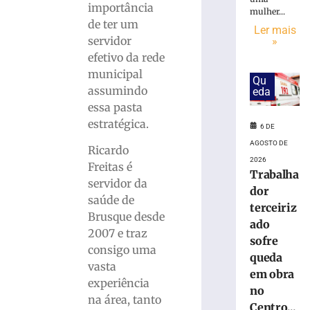
do
importância
mulher...
litoral
de ter um
indenizará
Ler mais
servidor
»
jovem
efetivo da rede
que
perdeu
municipal
Qu
testículo
assumindo
eda
por
essa pasta
atraso
estratégica.
6 DE
no
diagnóstico
AGOSTO DE
Ricardo
médico
2026
Freitas é
Trabalha
4
servidor da
de
dor
agosto
saúde de
terceiriz
de
Brusque desde
2026
ado
2007 e traz
Ler
sofre
consigo uma
mais
queda
vasta
»
em obra
experiência
no
na área, tanto
Casos
Centro...