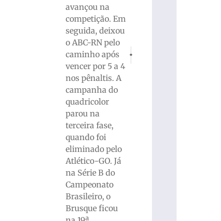
avançou na
competição. Em
seguida, deixou
o ABC-RN pelo
PRÓXIMO
ANTERIOR
caminho após
Reforma Administrativa cria secretar
Poupança tem saída de R$ 15
vencer por 5 a 4
nos pênaltis. A
campanha do
quadricolor
parou na
terceira fase,
quando foi
eliminado pelo
Atlético-GO. Já
na Série B do
Campeonato
Brasileiro, o
Brusque ficou
na 19ª