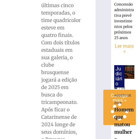
antes
Concessão
últimas cinco
administra
de
temporadas, o
tiva prevê
duelo
time quadricolor
investime
contra
ntos pelos
esteve em
o
próximos
quatro finais.
Maranhão
25 anos
Com dois títulos
7
Ler mais
estaduais em
de
»
agosto
sua galeria, o
de
2026
clube
Ju
Ler
brusquense
dic
mais
iári
jogará a edição
o
»
de 2025 em
7 DE
busca do
Carregar
AGOSTO DE
mais »
tricampeonato.
2026
Homem
Após ficar o
que
Catarinense de
matou
2024 longe de
mulher
seus domínios,