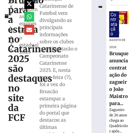
Bruscão
e
do
como
Catarinense de
para
ir
zagueiro
chegam
Futebol vem
o
João
Co
as
a
8
ntr
divulgando as
Maistro
equipes
ata
,
para
estreia
principais
çã
para
2
a
o
7 DE
informações
no
o
0
Série
AGOSTO DE
sobre os clubes
2
estadual
C
Catarinense
2026
que disputarão o
5
2025
7
Brusque
Campeonato
2025
de
anuncia
agosto
Catarinense
são
de
contrat
2025. E, nesta
2026
ação do
destaques
terça-feira (7),
Ler
zagueir
foi a vez do
mais
no
o João
Bruscão
»
site
Maistro
estampar a
para...
da
primeira página
Em
Zagueiro
do portal que
casa,
FCF
de 26 anos
destacou as
ABEL
chega ao
Quadricolo
Vôlei
últimas
r após...