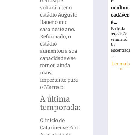
e
o Brusque
ocultou
voltará a ter o
cadáver
estádio Augusto
é...
Bauer como
Parte da
casa neste ano.
ossada da
Reformado, o
vítima só
estádio
foi
encontrada
aumentou a sua
...
capacidade e se
Ler mais
tornou ainda
»
mais
importante para
o Marreco.
A última
temporada:
O início do
Catarinense Fort
Atacadista de