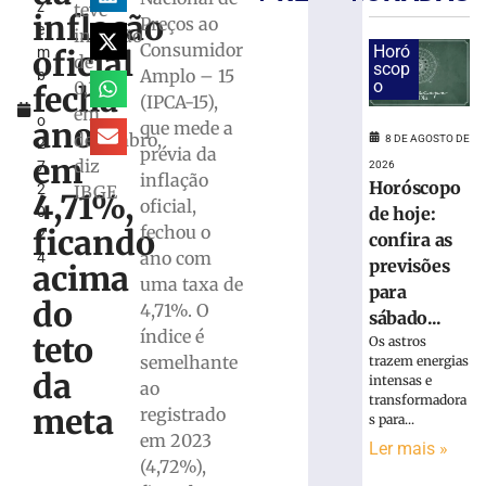
z
teve
projeto
inflação
Preços ao
e
da
inflação
Consumidor
Horó
oficial
m
megaloja
de
scop
Amplo – 15
b
de
o
0,34%
fecha
r
(IPCA-15),
Tijucas
em
o
protocolado
ano
que mede a
dezembro,
8 DE AGOSTO DE
2
e
prévia da
em
diz
7,
2026
aprovado
inflação
Horóscopo
2
IBGE
pela
4,71%,
oficial,
0
de hoje:
prefeitura
fechou o
ficando
2
confira as
7
ano com
4
de
previsões
acima
agosto
uma taxa de
para
de
do
4,71%. O
2026
sábado...
Ler
índice é
teto
Os astros
mais
semelhante
trazem energias
da
intensas e
»
ao
transformadora
meta
registrado
s para...
em 2023
Em
Ler mais »
(4,72%),
nova