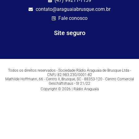
(47) 99211-1139
contato@araguaiabrusque.com.br
Fale conosco
Site seguro
Todos os direitos reservados - Sociedade Rádio Araguaia de Brusque Ltda -
CNPJ 82.983.230/0001-82
Mathilde Hoffmann, 66 - Centro II, Brusque, SC - 88353-120 - Centro Comercial
Geschäftshaus - Sl 21/22
Copyright © 2026 | Rádio Araguaia