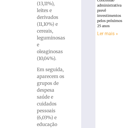
Concessão
(13,11%),
administrativa
leites e
prevê
investimentos
derivados
pelos próximos
(11,10%) e
25 anos
cereais,
Ler mais »
leguminosas
e
oleaginosas
(10,04%).
Em seguida,
aparecem os
grupos de
despesa
saúde e
cuidados
pessoais
(6,03%) e
educação