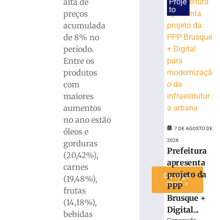
programação
Proje
alta de
to
especial
preços
em
acumulada
alusão
de 8% no
ao
período.
Dia
Entre os
dos
Pais
produtos
com
6
de
maiores
agosto
de
aumentos
2026
no ano estão
Ler
7 DE AGOSTO DE
óleos e
mais
2026
gorduras
»
Prefeitura
(20,42%),
apresenta
carnes
projeto da
Carregar
(19,48%),
mais »
PPP
frutas
Brusque +
(14,18%),
Digital...
bebidas