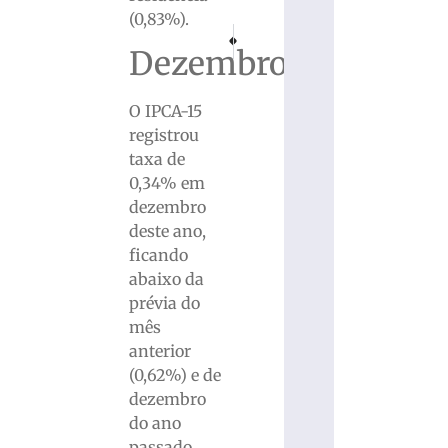
(0,83%).
PRÓXIMO
ANTERIOR
MISTÉRIO: Corpo é encontrado enrolado em 
Câmara pede que STF revise decis
Dezembro
O IPCA-15
registrou
taxa de
0,34% em
dezembro
deste ano,
ficando
abaixo da
prévia do
mês
anterior
(0,62%) e de
dezembro
do ano
passado