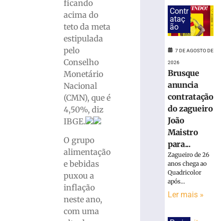
redução,
ficando
Contr
Copom
acima do
ataç
baixa
teto da meta
ão
taxa
estipulada
Selic
pelo
7 DE AGOSTO DE
para
Conselho
14%
2026
Brusque
Monetário
ao
anuncia
ano
Nacional
contratação
(CMN), que é
6
de
do zagueiro
4,50%, diz
agosto
João
de
IBGE.
2026
Maistro
Ler
O grupo
para...
mais
alimentação
Zagueiro de 26
»
e bebidas
anos chega ao
Quadricolor
puxou a
após...
inflação
Sábado
Ler mais »
neste ano,
Fácil
terá
com uma