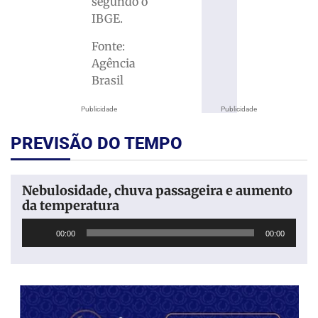
segundo o
IBGE.
Fonte:
Agência
Brasil
Publicidade
Publicidade
PREVISÃO DO TEMPO
Nebulosidade, chuva passageira e aumento
da temperatura
Tocador
00:00
00:00
de
áudio