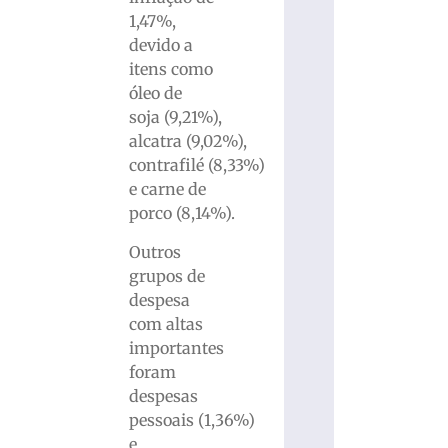
1,47%,
devido a
itens como
óleo de
soja (9,21%),
alcatra (9,02%),
contrafilé (8,33%)
e carne de
porco (8,14%).
Outros
grupos de
despesa
com altas
importantes
foram
despesas
pessoais (1,36%)
e