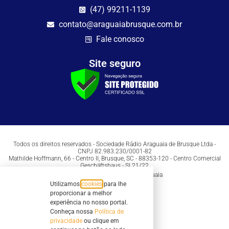
(47) 99211-1139
contato@araguaiabrusque.com.br
Fale conosco
Site seguro
Todos os direitos reservados - Sociedade Rádio Araguaia de Brusque Ltda -
CNPJ 82.983.230/0001-82
Mathilde Hoffmann, 66 - Centro II, Brusque, SC - 88353-120 - Centro Comercial
Geschäftshaus - Sl 21/22
Copyright © 2026 | Rádio Araguaia
Utilizamos
cookies
para lhe
proporcionar a melhor
experiência no nosso portal.
Conheça nossa
Política de
privacidade
ou clique em