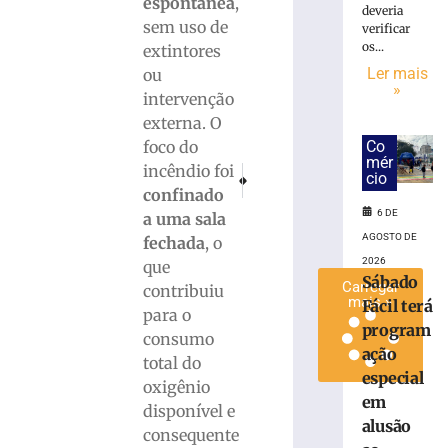
espontânea
,
deveria
mira
sem uso de
verificar
facção
os...
extintores
criminosa
Ler mais
ou
em
»
intervenção
SC
externa. O
6
de
foco do
Co
agosto
mér
incêndio foi
de
PRÓXIMO
ANTERIOR
cio
2026
Sociedade do Pelznickel inicia novo ciclo
Colisão entre carro e moto deixa
confinado
Ler
6 DE
a uma sala
mais
AGOSTO DE
fechada
, o
»
2026
que
Sábado
Carregar
contribuiu
mais »
Fácil terá
para o
program
consumo
ação
total do
especial
oxigênio
em
disponível e
alusão
consequente