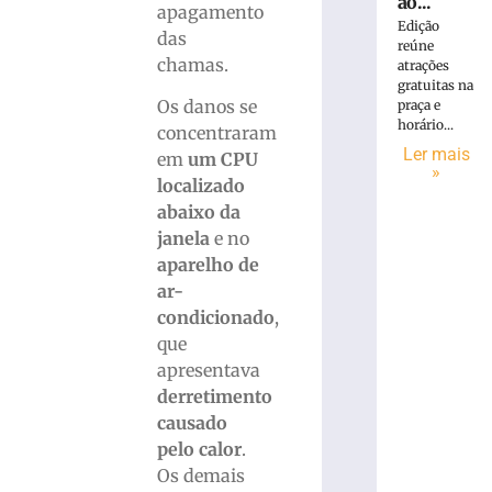
ao...
apagamento
Edição
das
reúne
chamas.
atrações
gratuitas na
Os danos se
praça e
horário...
concentraram
Ler mais
em
um CPU
»
localizado
abaixo da
janela
e no
aparelho de
ar-
condicionado
,
que
apresentava
derretimento
causado
pelo calor
.
Os demais