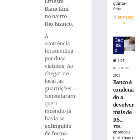
na
Ernesto
quinta-
SC-
Bianchini
,
feira...
160,
no bairro
Ler mais
em
»
Rio Branco
.
Modelo
(SC)
A
Dec
6
ocorrência
isã
de
o
agosto
foi atendida
de
por duas
2026
6 DE
viaturas. Ao
Ler
AGOSTO DE
chegar no
mais
2026
local ,as
»
Banco é
guarnições
condena
constataram
do a
Operação
que o
devolver
do
incêndio já
mais de
GAECO
havia se
prende
R$...
12
extinguido
TJSC
pessoas
entendeu
de forma
que o banco
e