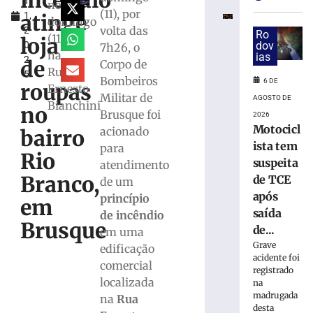
incêndio
1
colisão
neste
(11), por
atinge
1,
em
domingo
volta das
2
Gaspar
Ro
(11),
loja
0
dov
7h26, o
6
na
ias
2
de
de
Corpo de
Rua
agosto
5
Bombeiros
de
6 DE
roupas
Ernesto
2026
Militar de
AGOSTO DE
Bianchini
Ler
no
Brusque foi
2026
mais
Motocicl
acionado
bairro
»
ista tem
para
Rio
suspeita
atendimento
Branco,
de TCE
Motociclista
de um
tem
após
princípio
em
suspeita
saída
de incêndio
Brusque
de
de...
em uma
TCE
Grave
edificação
após
acidente foi
comercial
saída
registrado
localizada
de
na
madrugada
pista
na
Rua
desta