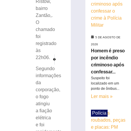
Ristow,
de
bairro
cachorro
Zantão,.
e
O
colidir
contra
chamado
poste
foi
5 DE AGOSTO DE
no
registrado
2026
Bairro
às
Homem é preso
Águas
PRÓXIMO
ANTERIOR
22h06.
por incêndio
Claras
STF retoma nesta terça julgamento de Bolsonaro e mais s
Santa Catarina registra aumento de 66,45% de tu
criminoso após
5
Segundo
de
confessar...
informações
agosto
Suspeito foi
de
da
localizado em um
2026
ponto de ônibus...
corporação,
Ler
Ler mais »
o fogo
mais
atingiu
»
a fiação
Polícia
elétrica
Carros
e foi
roubados,