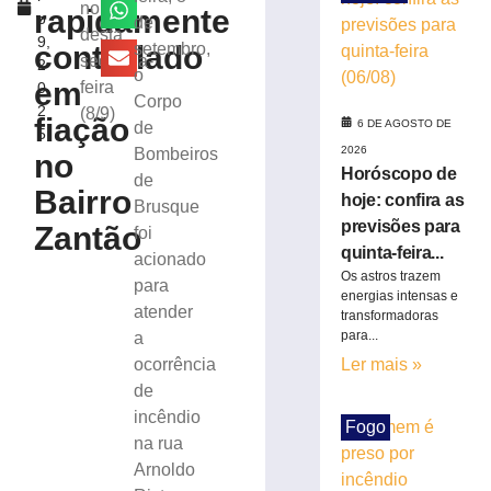
criminoso
noite
rapidamente
o
de
após
desta
9,
confessar
controlado
setembro,
segunda-
2
o
o
em
feira
0
crime
Corpo
2
(8/9)
à
fiação
6 DE AGOSTO DE
de
5
Polícia
2026
Bombeiros
no
Militar
Horóscopo de
de
5
Bairro
hoje: confira as
de
Brusque
agosto
previsões para
Zantão
foi
de
quinta-feira...
2026
acionado
Os astros trazem
Ler
para
energias intensas e
mais
atender
transformadoras
»
para...
a
ocorrência
Ler mais »
de
Motorista
fica
incêndio
Fogo
ferido
na rua
após
Arnoldo
desviar