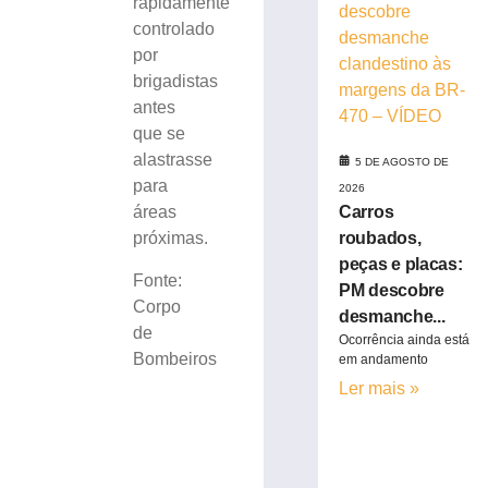
rapidamente
peças
controlado
e
por
placas:
PM
brigadistas
descobre
antes
desmanche
que se
clandestino
alastrasse
5 DE AGOSTO DE
às
para
2026
margens
Carros
áreas
da
roubados,
próximas.
BR-
470
peças e placas:
Fonte:
–
PM descobre
Corpo
VÍDEO
desmanche...
de
5
Ocorrência ainda está
de
Bombeiros
em andamento
agosto
de
Ler mais »
2026
Ler
mais
»