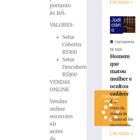
Ler mais »
antes
portanto
de
às 14h.
duelo
Judi
contra
VALORES:
ciári
o
o
Setor
Maranhão
7 DE AGOSTO
Coberto:
7
de
DE 2026
R$100
agosto
Homem
Setor
de
que
2026
Descoberto:
matou
Ler
R$100
mulher e
mais
VENDAS
ocultou
»
ONLINE
cadáver
Carregar
Vendas
mais »
é...
online
Parte da
ossada da
encerram
vítima só foi
4h
encontrada...
antes
Ler mais »
da