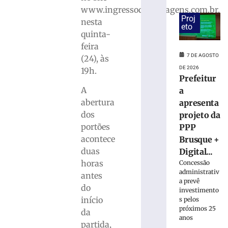
estreia
www.ingressodevantagens.com.br,
hoje
Proj
(7)
nesta
eto
no
quinta-
Campeonato
feira
Estadual
7 DE AGOSTO
(24), às
7
DE 2026
19h.
de
Prefeitur
agosto
A
de
a
2026
abertura
apresenta
Ler
dos
projeto da
mais
portões
PPP
»
acontece
Brusque +
duas
Digital...
Bruscão
horas
Concessão
trabalha
administrativ
antes
a prevê
organização
do
investimento
defensiva
início
s pelos
e
próximos 25
da
bola
anos
partida,
parada