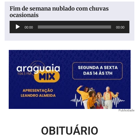
Fim de semana nublado com chuvas
ocasionais
Tocador
00:00
00:00
de
áudio
Publicidade
OBITUÁRIO