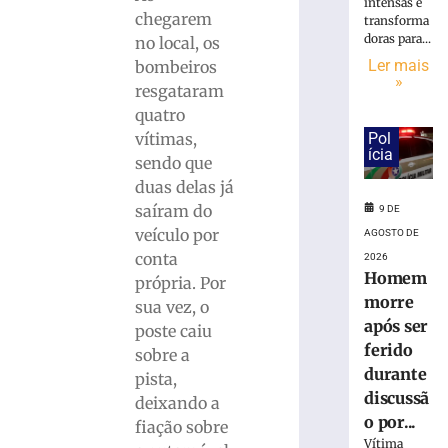
duas
intensas e
chegarem
ficam
transforma
doras para...
feridas
no local, os
após
Ler mais
bombeiros
»
carro
resgataram
cair
quatro
em
vítimas,
Pol
barranco
ícia
sendo que
na
duas delas já
SC-
436
saíram do
9 DE
veículo por
AGOSTO DE
9
de
conta
2026
agosto
Homem
de
própria. Por
2026
morre
sua vez, o
Ler
após ser
poste caiu
mais
ferido
sobre a
»
durante
pista,
discussã
deixando a
o por...
Homem
fiação sobre
morre
Vítima