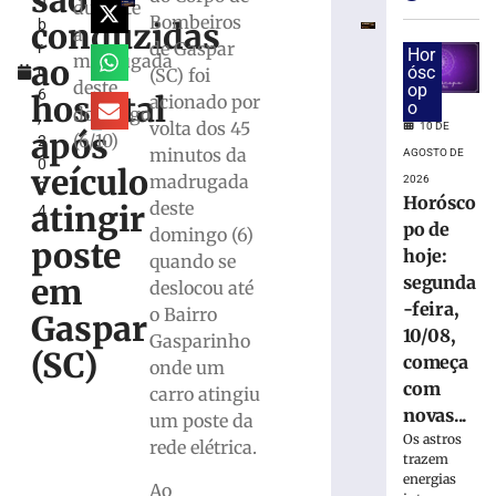
são
u
e
durante
Bombeiros
conduzidas
b
Laguna
a
de Gaspar
r
deixam
Hor
madrugada
ao
o
ósc
(SC) foi
duas
deste
op
6
pessoas
hospital
acionado por
o
domingo
,
mortas
volta dos 45
10 DE
após
(6/10)
2
em
minutos da
AGOSTO DE
0
rodovias
veículo
madrugada
2026
2
estaduais
Horósco
deste
atingir
4
10
po de
domingo (6)
de
poste
agosto
hoje:
quando se
de
segunda
em
deslocou até
2026
-feira,
Ler
o Bairro
Gaspar
10/08,
mais
Gasparinho
(SC)
começa
»
onde um
com
carro atingiu
novas...
um poste da
Mulher
Os astros
rede elétrica.
morre
trazem
e
energias
Ao