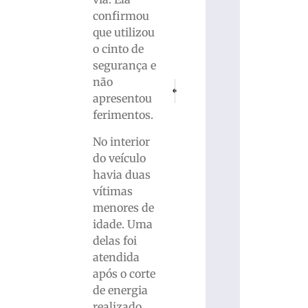
confirmou
que utilizou
o cinto de
segurança e
não
PRÓXIMO
ANTERIOR
apresentou
A falta de mesários e secretários é pont
Polícia Civil de Brusque reforç
ferimentos.
No interior
do veículo
havia duas
vítimas
menores de
idade. Uma
delas foi
atendida
após o corte
de energia
realizado