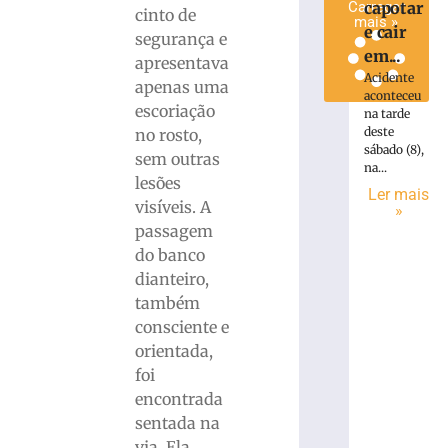
Carregar
capotar
cinto de
mais »
e cair
segurança e
em...
apresentava
Acidente
apenas uma
aconteceu
escoriação
na tarde
deste
no rosto,
sábado (8),
sem outras
na...
lesões
Ler mais
visíveis. A
»
passagem
do banco
dianteiro,
também
consciente e
orientada,
foi
encontrada
sentada na
via. Ela