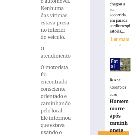
o automóvel.
chegou a
após
Nenhuma
ser
ser
das vítimas
socorrida
ferido
em parada
estava presa
durante
cardiorrespi
no interior
discussão
ratória,...
por
do veículo.
Ler mais
dívida
»
O
trabalhista
em
atendimento
Fat
São
al
O motorista
Francisco
do
foi
Sul
encontrado
9 DE
9
consciente,
AGOSTO DE
de
orientado e
2026
agosto
Homem
de
caminhando
2026
morre
pelo local.
Ler
após
Ele informou
mais
caminh
que estava
»
onete
usando o