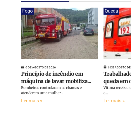
Fogo
Queda
6 DE AGOSTO DE 2026
6 DE AGOSTO DE
Princípio de incêndio em
Trabalhado
máquina de lavar mobiliza...
queda em o
Bombeiros controlaram as chamas e
Vítima recebeu o
atenderam uma mulher...
e...
Ler mais »
Ler mais »