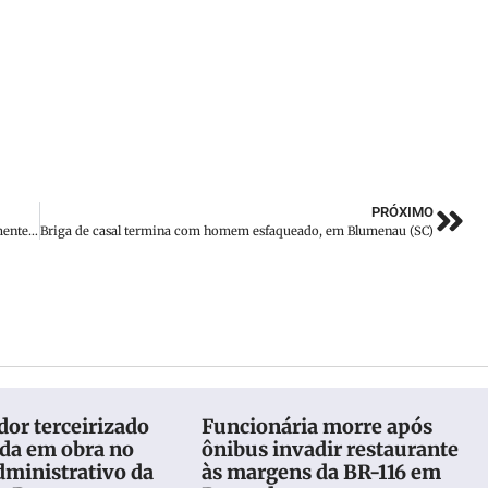
PRÓXIMO
Homem é empurrado de passarela em Brusque e fica gravemente ferido
Briga de casal termina com homem esfaqueado, em Blumenau (SC)
or terceirizado
Funcionária morre após
eda em obra no
ônibus invadir restaurante
dministrativo da
às margens da BR-116 em