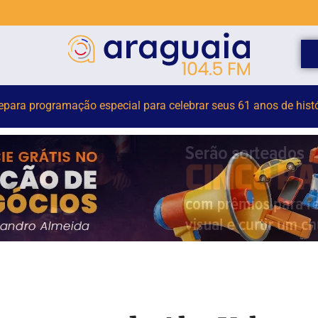
or terceirizado sofre queda em obra no Centro Administrativo