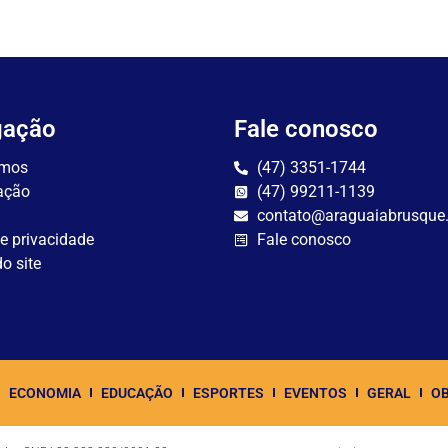
gação
Fale conosco
mos
(47) 3351-1744
ação
(47) 99211-1139
contato@araguaiabrusque
de privacidade
Fale conosco
o site
ECONOMIA
EDUCAÇÃO
ESPORTES
EVENTOS
GERAL
OB