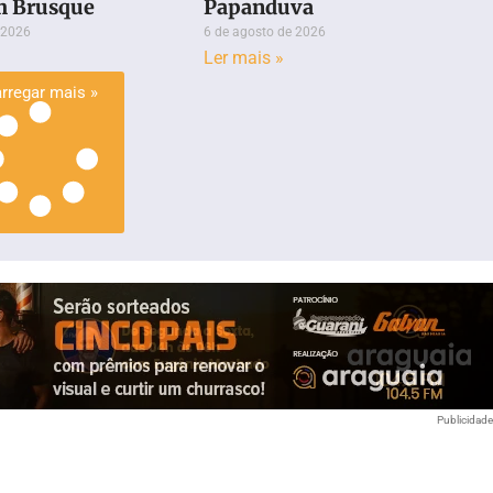
m Brusque
Papanduva
 2026
6 de agosto de 2026
Ler mais »
rregar mais »
Publicidad