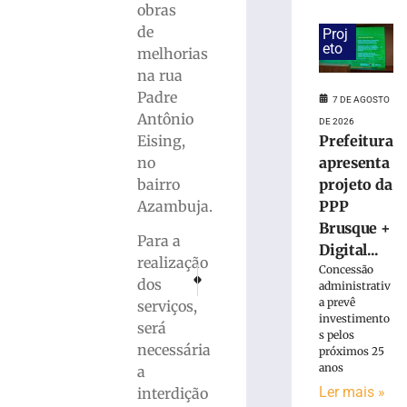
suspeita
obras
de
de
Proj
tráfico
eto
melhorias
de
na rua
drogas
em
Padre
7 DE AGOSTO
Brusque
Antônio
DE 2026
7
Eising,
Prefeitura
de
no
apresenta
agosto
de
bairro
projeto da
2026
Azambuja.
PPP
Ler
Brusque +
mais
Para a
Digital...
»
realização
Concessão
PRÓXIMO
ANTERIOR
dos
administrativ
Corpo de Bombeiros inicia buscas por veículo v
Ex-candidato à presidência, Padre Ke
a prevê
serviços,
Prefeitura
investimento
apresenta
será
s pelos
projeto
necessária
próximos 25
da
anos
a
PPP
Ler mais »
interdição
Brusque