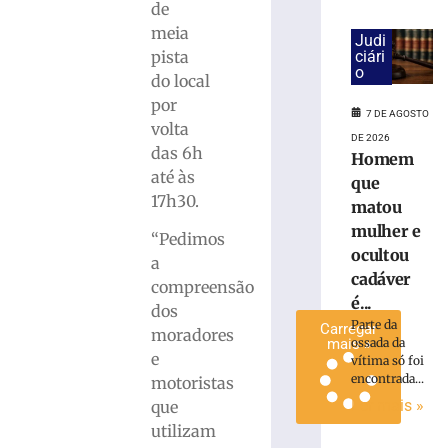
de
+
meia
Digital
Judi
pista
ciári
para
o
modernização
do local
da
por
7 DE AGOSTO
infraestrutura
volta
DE 2026
urbana
das 6h
Homem
7
até às
que
de
agosto
17h30.
matou
de
2026
mulher e
“Pedimos
Ler
ocultou
a
mais
cadáver
compreensão
»
é...
dos
Parte da
Carregar
moradores
ossada da
mais »
e
vítima só foi
encontrada...
motoristas
Ler mais »
que
utilizam