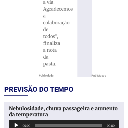
a via.
Agradecemos
a
colaboração
de
todos”,
finaliza
a nota
da
pasta.
Publicidade
Publicidade
PREVISÃO DO TEMPO
Nebulosidade, chuva passageira e aumento
da temperatura
Tocador
00:00
00:00