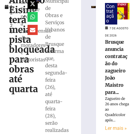
Antônio
Municipal
2
e
de
Con
Eising
6,
bombeiros
de
Brusque
trat
2
resgatam
Obras e
açã
pede
terá
0
dois
o
Serviços
a
2
cães
meia
Urbanos
7 DE AGOSTO
compreensão
5
em
de
DE 2026
pista
dos
Gaspar
Brusque
Brusque
moradores
bloqueada
7
anuncia
informa
de
e
contrataç
agosto
para
que,
motoristas
de
ão do
2026
desta
obras
zagueiro
Ler
segunda-
até
João
mais
feira
Maistro
»
quarta
(26),
para...
até
Zagueiro de
quarta-
Duas
26 anos chega
feira
pessoas
ao
são
Quadricolor
(28),
após...
detidas
serão
por
Ler mais »
realizadas