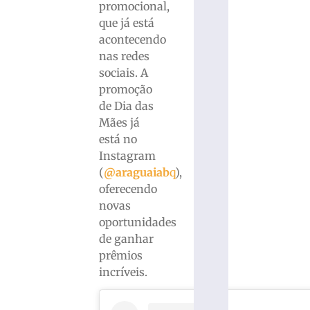
promocional,
que já está
acontecendo
nas redes
sociais. A
promoção
de Dia das
Mães já
está no
Instagram
(
@araguaiab
q
),
oferecendo
novas
oportunidades
de ganhar
prêmios
incríveis.