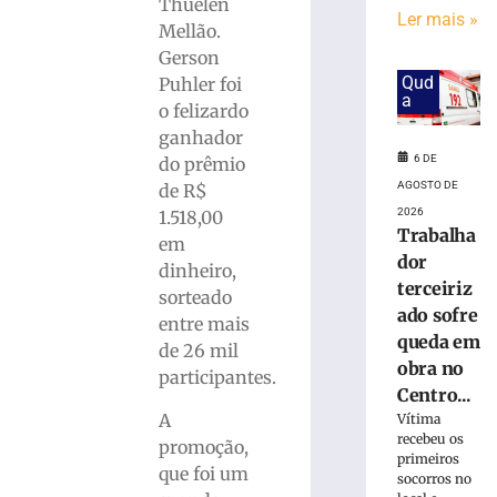
Karl
Thuelen
Ler mais »
Theichmann
Mellão.
aproxima
Gerson
estudantes
Qud
Puhler foi
da
a
o felizardo
história
ganhador
e
6 DE
do
do prêmio
patrimônio
AGOSTO DE
de R$
cultural
2026
1.518,00
de
Trabalha
em
Brusque
dor
dinheiro,
6
terceiriz
sorteado
de
ado sofre
agosto
entre mais
de
queda em
de 26 mil
2026
obra no
Ler
participantes.
Centro...
mais
A
Vítima
»
recebeu os
promoção,
primeiros
que foi um
socorros no
Rio