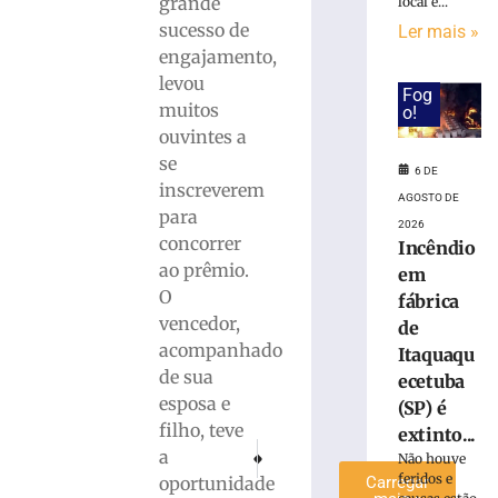
grande
local e...
Grande
sucesso de
Ler mais »
do
engajamento,
Sul
levou
terá
Fog
muitos
chuva
o!
intensa
ouvintes a
e
se
6 DE
ventos
inscreverem
AGOSTO DE
de
para
até
2026
concorrer
Incêndio
100
ao prêmio.
em
km/h
O
fábrica
6
de
vencedor,
de
agosto
acompanhado
Itaquaqu
de
2026
de sua
ecetuba
Ler
esposa e
(SP) é
mais
filho, teve
extinto...
»
PRÓXIMO
ANTERIOR
a
Não houve
PMSC celebra 190 anos de história e compr
Havan projeta crescimento de 20% 
feridos e
oportunidade
Carregar