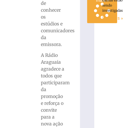
mais »
causas estão
de
sendo
conhecer
investigadas
os
Ler mais »
estúdios e
comunicadores
da
emissora.
A Rádio
Araguaia
agradece a
todos que
participaram
da
promoção
e reforça o
convite
para a
nova ação