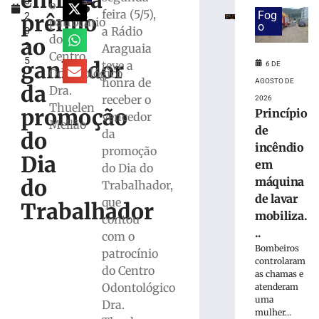
entrega
5,
especial
o
feira (5/5),
Fog
prêmio
2
para
patrocínio
o
a Rádio
0
celebrar
do
ao
2
Araguaia
seus
Centro
5
61
ganhador
teve a
6 DE
Odontológico
anos
honra de
AGOSTO DE
da
Dra.
de
receber o
2026
Thuelen
história
promoção
Princípio
vencedor
Mellão
6
de
da
do
de
incêndio
agosto
promoção
Dia
de
em
do Dia do
2026
máquina
do
Trabalhador,
Ler
de lavar
que
mais
Trabalhador
mobiliza.
contou
»
..
com o
Bombeiros
patrocínio
Visita
controlaram
do Centro
mediada
as chamas e
Odontológico
atenderam
com
uma
escultor
Dra.
mulher...