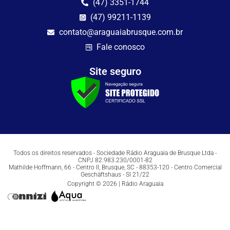
(47) 3351-1744
(47) 99211-1139
contato@araguaiabrusque.com.br
Fale conosco
Site seguro
Todos os direitos reservados - Sociedade Rádio Araguaia de Brusque Ltda -
CNPJ 82.983.230/0001-82
Mathilde Hoffmann, 66 - Centro II, Brusque, SC - 88353-120 - Centro Comercial
Geschäftshaus - Sl 21/22
Copyright © 2026 | Rádio Araguaia