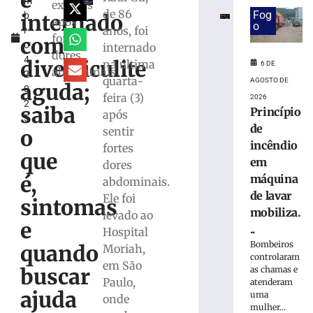
é
m
de
exames
de 86
Fog
internado
b
saúde
após
o
anos, foi
r
de
fortes
com
o
internado
trabalhador
dores
4,
ferido
diverticulite
na última
6 DE
abdominais
2
durante
quarta-
AGOSTO DE
aguda;
0
montagem
feira (3)
2026
2
de
saiba
Princípio
após
5
estrutura
de
sentir
o
em
incêndio
fortes
Brusque
que
em
dores
4
é,
máquina
de
abdominais.
agosto
de lavar
Ele foi
de
sintomas
2026
mobiliza.
levado ao
e
Ler
..
Hospital
mais
Bombeiros
quando
Moriah,
controlaram
»
em São
buscar
as chamas e
Paulo,
atenderam
ajuda
uma
Município
onde
mulher...