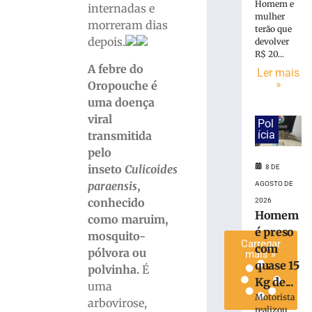
Homem e
internadas e
trabalhador
mulher
morreram dias
ferido
terão que
durante
depois.
devolver
montagem
R$ 20...
A febre do
de
Ler mais
»
estrutura
Oropouche é
em
uma doença
Brusque
viral
Pol
4
ícia
transmitida
de
pelo
agosto
de
inseto
Culicoides
8 DE
2026
paraensis
,
AGOSTO DE
Ler
conhecido
2026
mais
Homem
como maruim,
»
é preso
mosquito-
Carregar
com
pólvora ou
mais »
quase 15
polvinha.
É
Kg de...
uma
Motorista
arbovirose,
realizou