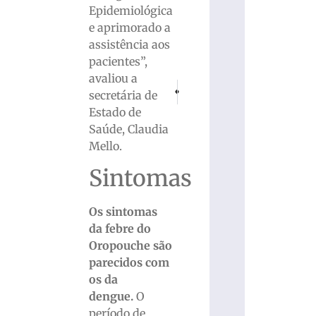
Epidemiológica
e aprimorado a
assistência aos
pacientes”,
avaliou a
PRÓXIMO
ANTERIOR
secretária de
Dengue: mesmo com temperaturas mais b
Câmara aprova projeto que reaju
Estado de
Saúde, Claudia
Mello.
Sintomas
Os sintomas
da febre do
Oropouche são
parecidos com
os da
dengue.
O
período de