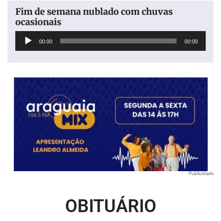
Fim de semana nublado com chuvas
ocasionais
Tocador
00:00
00:00
de
áudio
Publicidade
OBITUÁRIO