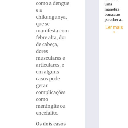
como a dengue
uma
e a
manobra
brusca ao
chikungunya,
perceber a...
que se
Ler mais
manifesta com
»
febre alta, dor
de cabeça,
dores
musculares e
articulares, e
em alguns
casos pode
gerar
complicações
como
meningite ou
encefalite.
Os dois casos