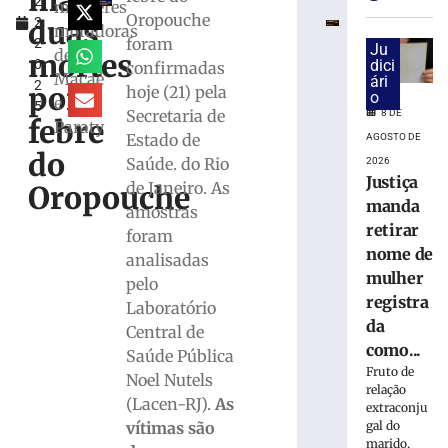
mais
2
Paulo
mulheres
Oropouche
duas
2,
confirma
moradoras
foram
2
23
Ju
de
mortes
0
dici
confirmadas
casos
Macaé
ári
2
de
por
hoje (21) pela
o
e
5
sarampo;
Secretaria de
8 DE
febre
Paraty
16
Estado de
AGOSTO DE
não
do
Saúde. do Rio
2026
se
Justiça
de Janeiro. As
Oropouche
vacinaram
manda
amostras
8
retirar
foram
de
agosto
nome de
analisadas
de
mulher
2026
pelo
registra
Ler
Laboratório
da
mais
Central de
como...
»
Saúde Pública
Fruto de
Noel Nutels
relação
(Lacen-RJ).
As
DIA
extraconju
INTERNACIO
gal do
vítimas são
marido,