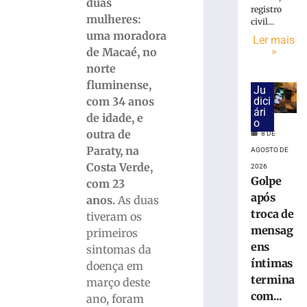
DA
duas
registro
CERVEJA:
mulheres:
civil...
Médico
uma moradora
Ler mais
fala
»
de Macaé, no
sobre
norte
consumo
fluminense,
moderado
Ju
dici
com 34 anos
7
ári
de
de idade, e
o
agosto
outra de
de
8 DE
2026
Paraty, na
AGOSTO DE
Ler
Costa Verde,
2026
mais
Golpe
com 23
»
após
anos.
As duas
troca de
tiveram os
mensag
Hospital
primeiros
atualiza
ens
sintomas da
estado
íntimas
doença em
de
termina
março deste
saúde
com...
ano, foram
de