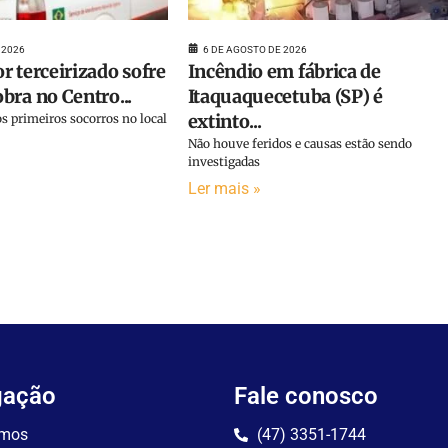
 2026
6 DE AGOSTO DE 2026
r terceirizado sofre
Incêndio em fábrica de
bra no Centro...
Itaquaquecetuba (SP) é
extinto...
s primeiros socorros no local
Não houve feridos e causas estão sendo
investigadas
Ler mais »
gação
Fale conosco
mos
(47) 3351-1744