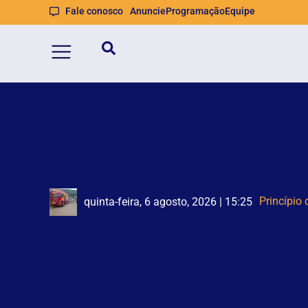
Fale conosco
Anuncie
Programação
Equipe
Trabalha
BRUSQUE: 
quinta-feira, 6 agosto, 2026 | 15:25
quinta-feira, 6 agosto, 2026 | 14:12