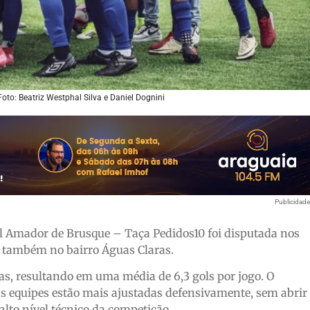
Foto: Beatriz Westphal Silva e Daniel Dognini
Publicidad
 Amador de Brusque – Taça Pedidos10 foi disputada nos
e também no bairro Águas Claras.
das, resultando em uma média de 6,3 gols por jogo. O
as equipes estão mais ajustadas defensivamente, sem abrir
lto nível técnico da competição.