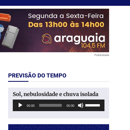
Publicidade
PREVISÃO DO TEMPO
Sol, nebulosidade e chuva isolada
Tocador
Use
00:00
00:00
de
as
áudio
setas
para
cima