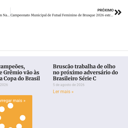
PRÓXIMO
Corpo de mulher é encontrado boiando no Rio Itajaí-Açu, em Navegantes
Campeonato Municipal de Futsal Feminino de Brusque 2026 estreia com muitos gols
campeões,
Bruscão trabalha de olho
e Grêmio vão às
no próximo adversário do
a Copa do Brasil
Brasileiro Série C
 2026
5 de agosto de 2026
Ler mais »
rregar mais »