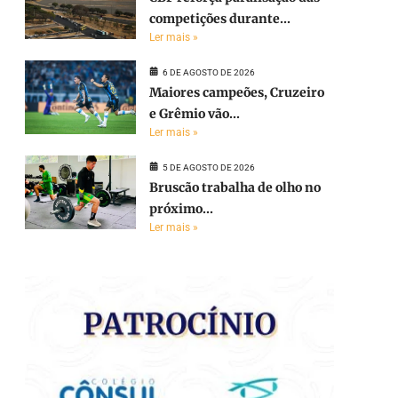
competições durante...
Ler mais »
6 DE AGOSTO DE 2026
Maiores campeões, Cruzeiro
e Grêmio vão...
Ler mais »
5 DE AGOSTO DE 2026
Bruscão trabalha de olho no
próximo...
Ler mais »
e