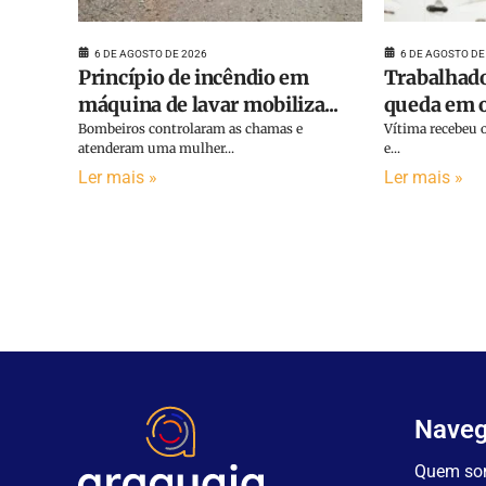
6 DE AGOSTO DE 2026
6 DE AGOSTO DE
Princípio de incêndio em
Trabalhado
máquina de lavar mobiliza...
queda em o
Bombeiros controlaram as chamas e
Vítima recebeu o
atenderam uma mulher...
e...
Ler mais »
Ler mais »
Nave
Quem so