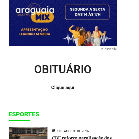
ou
para
baixo
para
aumentar
ou
diminuir
o
Publicidade
volume.
OBITUÁRIO
Clique aqui
ESPORTES
6 DE AGOSTO DE 2026
CBF reforça paralisação das