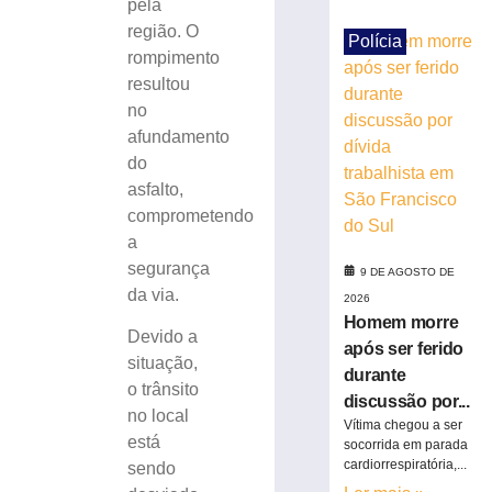
pela
ferido
região. O
durante
Polícia
rompimento
discussão
resultou
por
dívida
no
trabalhista
afundamento
em
do
São
asfalto,
Francisco
comprometendo
do
a
Sul
segurança
9 DE AGOSTO DE
9
de
da via.
2026
agosto
Homem morre
de
Devido a
2026
após ser ferido
situação,
Ler
durante
o trânsito
mais
discussão por...
no local
»
Vítima chegou a ser
está
socorrida em parada
cardiorrespiratória,...
sendo
Homem