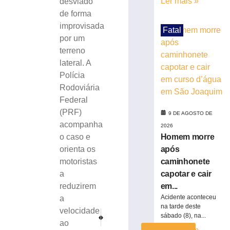
Ler mais »
desviado
morre
de forma
após
improvisada
caminhonete
Fatal
capotar
por um
e
terreno
cair
lateral. A
em
Polícia
curso
Rodoviária
d’água
Federal
em
(PRF)
São
9 DE AGOSTO DE
Joaquim
acompanha
2026
Homem morre
o caso e
9
de
após
orienta os
agosto
de
caminhonete
motoristas
2026
capotar e cair
a
Ler
em...
reduzirem
mais
Acidente aconteceu
a
»
na tarde deste
velocidade
PRÓXIMO
ANTERIOR
sábado (8), na...
ao
URGENTE: Avião ultrapassa pista, atinge praia e explode n
Comprometimento da receita com folha de pagam
Ler mais »