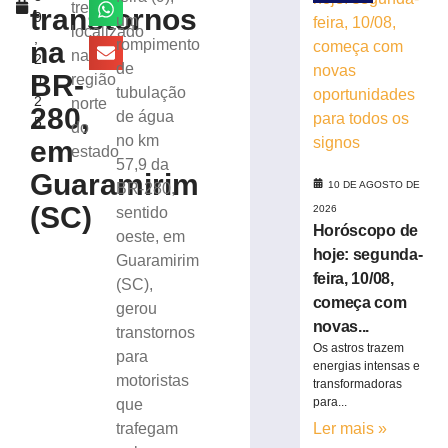
feridas
trecho
transtornos
9
um
após
localizado
,
carro
na
rompimento
na
2
cair
de
BR-
região
0
em
tubulação
2
norte
barranco
280,
de água
5
na
do
no km
em
SC-
estado
57,9 da
436
Guaramirim
10 DE AGOSTO DE
BR-280,
9
de
(SC)
2026
sentido
agosto
Horóscopo de
oeste, em
de
2026
hoje: segunda-
Guaramirim
Ler
feira, 10/08,
(SC),
mais
começa com
gerou
»
novas...
transtornos
Os astros trazem
para
energias intensas e
Homem
motoristas
transformadoras
morre
para...
que
após
trafegam
Ler mais »
ser