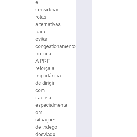
e
considerar
rotas
alternativas
para
evitar
congestionamentos
no local.
A PRF
reforça a
importância
de dirigir
com
cautela,
especialmente
em
situações
de tráfego
desviado.