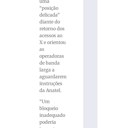
uma
“posição
delicada”
diante do
retorno dos
acessos ao
X e orientou
as
operadoras
de banda
larga a
aguardarem
instruções
da Anatel.
“Um
bloqueio
inadequado
poderia