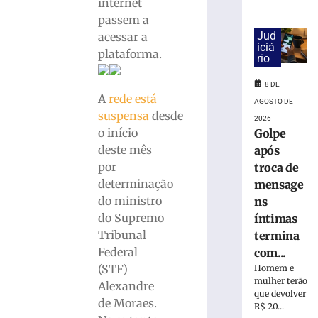
18.860
internet
urnas
passem a
eletrônicas
Jud
acessar a
em
iciá
plataforma.
rio
SC
8
8 DE
de
A
rede está
agosto
AGOSTO DE
de
suspensa
desde
2026
2026
o início
Golpe
Ler
deste mês
após
mais
por
troca de
»
determinação
mensage
do ministro
ns
Cratera
do Supremo
íntimas
se
Tribunal
termina
abre
Federal
com...
e
(STF)
“engole”
Homem e
mulher terão
roda
Alexandre
que devolver
de
de Moraes.
R$ 20...
caminhão