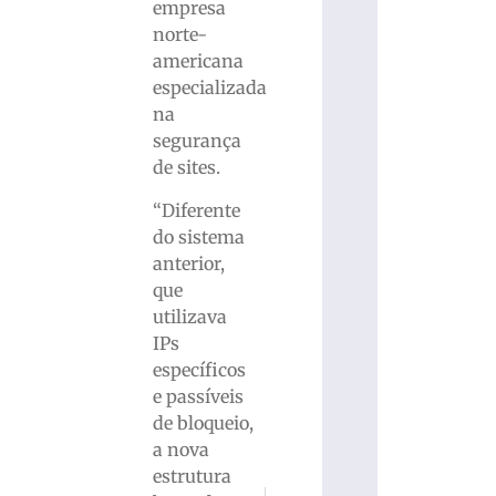
empresa
norte-
americana
especializada
na
segurança
de sites.
“Diferente
do sistema
anterior,
que
utilizava
IPs
específicos
e passíveis
de bloqueio,
a nova
estrutura