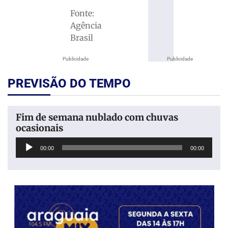
Fonte:
Agência
Brasil
Publicidade
Publicidade
PREVISÃO DO TEMPO
Fim de semana nublado com chuvas
ocasionais
Tocador
00:00
00:00
de
áudio