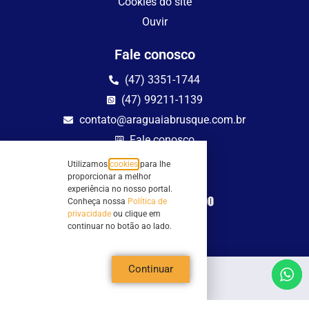
Cookies do site
Ouvir
Fale conosco
(47) 3351-1744
(47) 99211-1139
contato@araguaiabrusque.com.br
Fale conosco
Utilizamos
cookies
para lhe
Site seguro
proporcionar a melhor
experiência no nosso portal.
Conheça nossa
Política de
privacidade
ou clique em
continuar no botão ao lado.
Continuar
Todos os direitos reservados - Sociedade Rádio Araguaia de Brusque Ltda -
CNPJ 82.983.230/0001-82
Mathilde Hoffmann, 66 - Centro II, Brusque, SC - 88353-120 - Centro Comercial