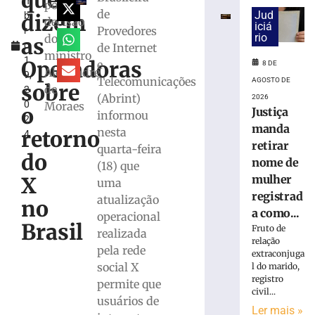
que
m
para
por
de
Jud
dizem
b
monitorar
decisão
iciá
Provedores
r
desinformaçã
rio
do
as
o
de Internet
e
ministro
1
IA
Operadoras
e
8 DE
Alexandre
9,
nas
Telecomunicações
AGOSTO DE
sobre
de
2
eleições
(Abrint)
2026
0
Moraes
o
8
Justiça
informou
2
de
manda
nesta
agosto
retorno
4
de
retirar
quarta-feira
2026
do
nome de
(18) que
Ler
X
mulher
uma
mais
registrad
atualização
»
no
a como...
operacional
Brasil
Fruto de
realizada
TRE-
relação
pela rede
extraconjuga
SC
social X
l do marido,
realiza
registro
permite que
distribuição
civil...
de
usuários de
Ler mais »