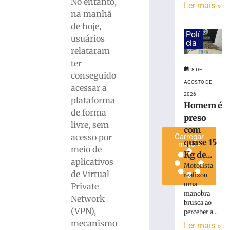
No entanto,
Ler mais »
de
na manhã
lixo
de hoje,
em
Polí
usuários
Brusque
cia
relataram
8
de
ter
agosto
8 DE
conseguido
de
AGOSTO DE
2026
acessar a
Ler
2026
plataforma
Homem é
mais
de forma
preso
»
livre, sem
com
acesso por
Carregar
quase 15
mais »
meio de
Kg de...
aplicativos
Motorista
de Virtual
realizou
uma
Private
manobra
Network
brusca ao
(VPN),
perceber a...
mecanismo
Ler mais »