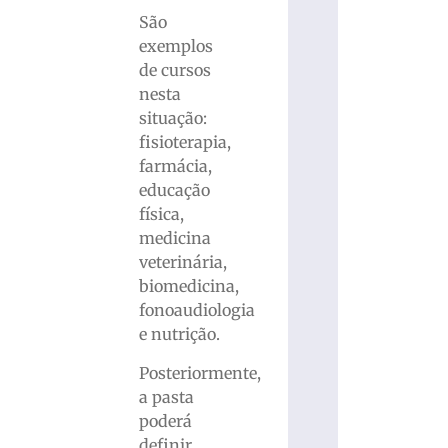
São
exemplos
de cursos
nesta
situação:
fisioterapia,
farmácia,
educação
física,
medicina
veterinária,
biomedicina,
fonoaudiologia
e nutrição.
Posteriormente,
a pasta
poderá
definir