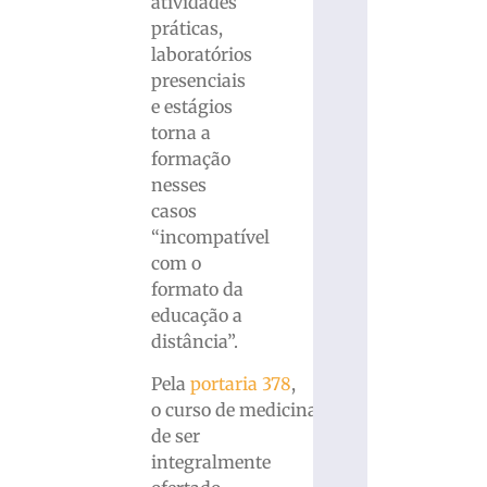
atividades
práticas,
laboratórios
presenciais
e estágios
torna a
formação
nesses
casos
“incompatível
com o
formato da
educação a
distância”.
Pela
portaria 378
,
o curso de medicina terá
de ser
integralmente