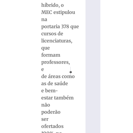
híbrido, o
MEC estipulou
na
portaria 378 que
cursos de
licenciaturas,
que
formam
professores,
e
PRÓXIMO
ANTERIOR
Primeiro salto de paraquedas de um cão pol
Óleo na pista deixa trecho perigo
de áreas como
as de saúde
e bem-
estar também
não
poderão
ser
ofertados