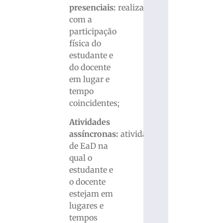
presenciais:
realizada
com a
participação
física do
estudante e
do docente
em lugar e
tempo
coincidentes;
Atividades
assíncronas:
atividade
de EaD na
qual o
estudante e
o docente
estejam em
lugares e
tempos