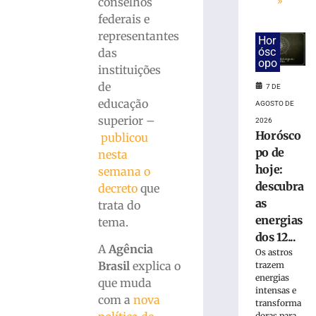
»
conselhos
federais e
Colégio
representantes
Hor
Cônsul
ósc
das
abre
opo
instituições
Processo
de
de
7 DE
Bolsas
educação
AGOSTO DE
de
superior –
2026
Estudos
Horósco
publicou
para
po de
nesta
o
hoje:
semana o
ano
descubra
decreto
que
letivo
as
de
trata do
2027
energias
tema.
dos 12...
A
Agência
3
Os astros
de
Brasil
explica o
trazem
agosto
energias
que muda
de
intensas e
2026
com a
nova
transforma
Ler
doras para...