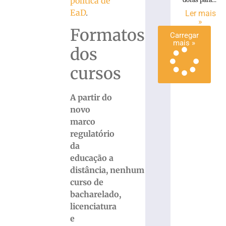
política de
mais
EaD
.
Ler mais
»
»
Formatos
Carregar
mais »
dos
cursos
A partir do
novo
marco
regulatório
da
educação a
distância, nenhum
curso de
bacharelado,
licenciatura
e