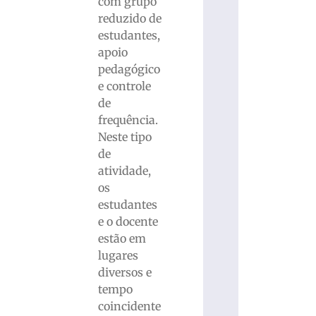
com grupo
reduzido de
estudantes,
apoio
pedagógico
e controle
de
frequência.
Neste tipo
de
atividade,
os
estudantes
e o docente
estão em
lugares
diversos e
tempo
coincidente