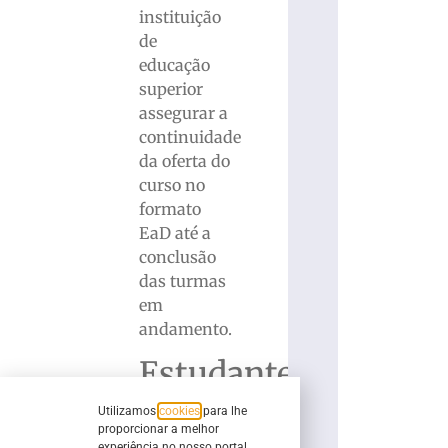
instituição
de
educação
superior
assegurar a
continuidade
da oferta do
curso no
formato
EaD até a
conclusão
das turmas
em
andamento.
Estudantes
do
Utilizamos
cookies
para lhe
proporcionar a melhor
experiência no nosso portal.