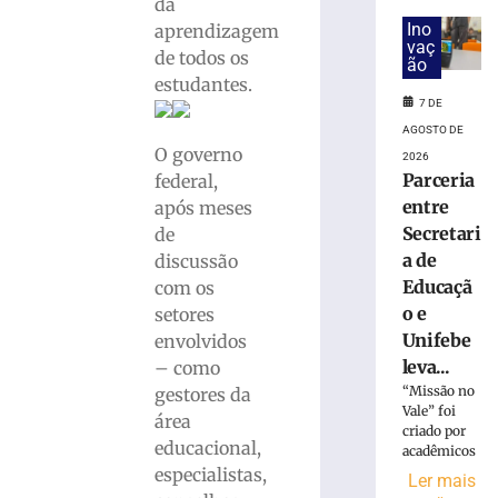
da
Sesi
Ino
aprendizagem
abre
vaç
de todos os
ão
inscrições
estudantes.
para
7 DE
nova
AGOSTO DE
turma
O governo
2026
gratuita
Parceria
federal,
do
entre
após meses
EJA
Secretari
com
de
início
a de
discussão
em
Educaçã
com os
agosto
o e
setores
4
Unifebe
envolvidos
de
leva...
agosto
– como
de
“Missão no
gestores da
2026
Vale” foi
área
Ler
criado por
educacional,
mais
acadêmicos
especialistas,
»
Ler mais