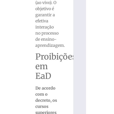
(ao vivo). O
objetivo é
garantir a
efetiva
interação
no processo
de ensino-
aprendizagem.
Proibições
em
EaD
De acordo
com o
decreto, os
cursos
superiores