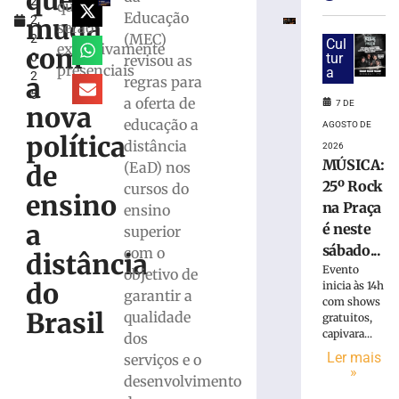
que
2
de
que
Educação
muda
2,
Educação
serão
(MEC)
2
e
Cul
exclusivamente
com
0
tur
revisou as
Unifebe
presenciais
a
2
leva
a
regras para
5
jogo
a oferta de
7 DE
nova
sobre
educação a
AGOSTO DE
a
política
distância
2026
história
MÚSICA:
(EaD) nos
de
de
25º Rock
cursos do
Brusque
ensino
na Praça
ensino
às
a
é neste
escolas
superior
sábado...
com o
7
distância
de
Evento
objetivo de
agosto
do
inicia às 14h
de
garantir a
com shows
2026
Brasil
qualidade
gratuitos,
Ler
capivara...
dos
mais
Ler mais
serviços e o
»
»
desenvolvimento