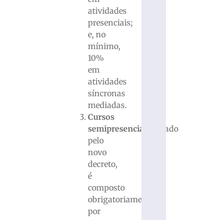
atividades
presenciais;
e, no
mínimo,
10%
em
atividades
síncronas
mediadas.
Cursos
semipresenciais:
criado
pelo
novo
decreto,
é
composto
obrigatoriamente
por