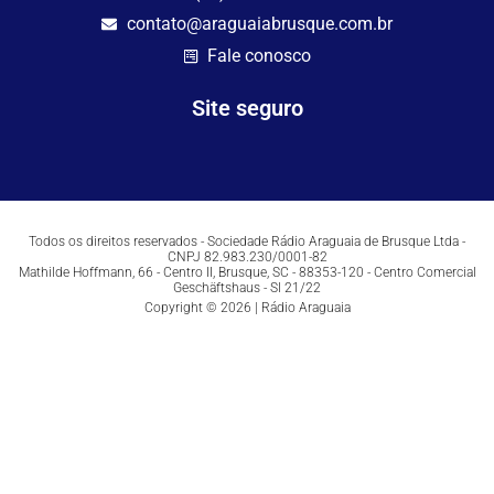
contato@araguaiabrusque.com.br
Fale conosco
Site seguro
Todos os direitos reservados - Sociedade Rádio Araguaia de Brusque Ltda -
CNPJ 82.983.230/0001-82
Mathilde Hoffmann, 66 - Centro II, Brusque, SC - 88353-120 - Centro Comercial
Geschäftshaus - Sl 21/22
Copyright © 2026 | Rádio Araguaia