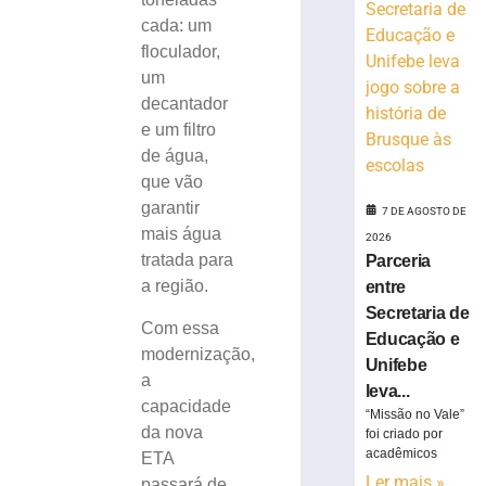
de
cada: um
avião
floculador,
da
um
Voepass
decantador
7
de
e um filtro
agosto
de água,
de
2026
que vão
Ler
garantir
7 DE AGOSTO DE
mais
mais água
2026
»
tratada para
Parceria
a região.
entre
Prêmio
Secretaria de
Com essa
da
Educação e
modernização,
Mega
Unifebe
a
acumula
leva...
em
capacidade
“Missão no Vale”
R$
da nova
foi criado por
165
acadêmicos
ETA
milhões;
Ler mais »
passará de