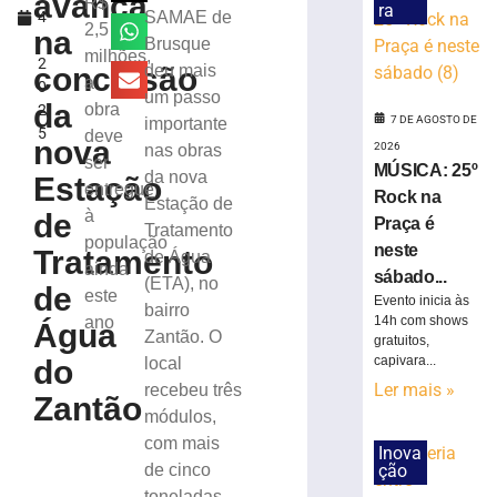
avança
R$
ra
4
SAMAE de
que
2,5
na
,
Brusque
proíbe
milhões,
2
jogos
conclusão
deu mais
a
0
de
um passo
da
obra
2
azar
7 DE AGOSTO DE
importante
5
deve
7
nova
2026
nas obras
de
ser
MÚSICA: 25º
agosto
da nova
Estação
entregue
de
Rock na
Estação de
2026
à
de
Praça é
Tratamento
Ler
população
neste
Tratamento
de Água
mais
ainda
sábado...
(ETA), no
»
de
este
Evento inicia às
bairro
ano
14h com shows
Água
Zantão. O
gratuitos,
Polícia
capivara...
do
local
Federal
Ler mais »
recebeu três
indicia
Zantão
módulos,
16
pessoas
com mais
Inova
por
de cinco
ção
queda
toneladas