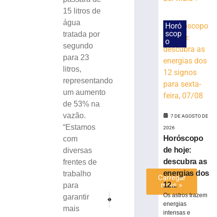
apostas
15 litros de
de
água
Brusque
Horó
scop
tratada por
e
o
Guabiruba
segundo
acertam
para 23
a
litros,
quadra
representando
7
um aumento
de
agosto
de 53% na
de
vazão.
2026
7 DE AGOSTO DE
“Estamos
Ler
2026
Horóscopo
com
mais
de hoje:
diversas
»
descubra as
frentes de
energias dos
trabalho
Carregar
mais »
12...
para
Os astros trazem
PRÓXIMO
ANTERIOR
garantir
energias
Frente fria traz risco de temporais e ventania em 
Prefeitura contrata mais dois profissiona
mais
intensas e