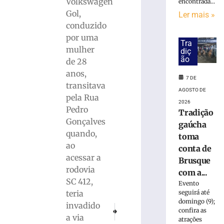
»
Volkswagen
encontrada...
Gol,
Ler mais »
conduzido
PF
por uma
prende
Tra
mulher
mulher
diç
ão
suspeita
de 28
de
anos,
7 DE
tráfico
transitava
AGOSTO DE
de
pela Rua
pessoas
2026
Pedro
Tradição
para
Gonçalves
exploração
gaúcha
quando,
sexual
toma
em
ao
conta de
SC
acessar a
Brusque
7
rodovia
com a...
de
SC 412,
agosto
Evento
de
teria
seguirá até
2026
domingo (9);
invadido
PRÓXIMO
ANTERIOR
Ler
confira as
a via
Suspeito por furto de moto disse que apena
Vias no Steffen e em Cerâmica Rei
atrações
mais