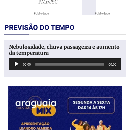
PMrv/SC
Publicidade
Publicidade
PREVISÃO DO TEMPO
Nebulosidade, chuva passageira e aumento
da temperatura
Tocador
00:00
00:00
de
áudio