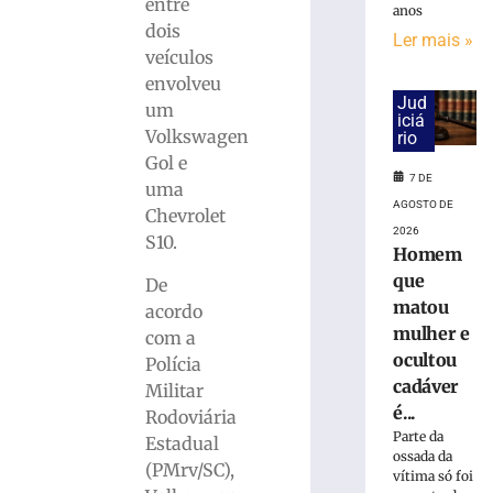
entre
anos
dois
Ler mais »
Carro
veículos
capota
envolveu
e
Jud
um
fica
iciá
Volkswagen
rio
parcialmente
submerso
Gol e
7 DE
em
uma
área
AGOSTO DE
Chevrolet
de
2026
S10.
mangue
Homem
na
que
De
SC-
matou
acordo
401
mulher e
com a
7
ocultou
Polícia
de
agosto
cadáver
Militar
de
é...
Rodoviária
2026
Parte da
Ler
Estadual
ossada da
mais
(PMrv/SC),
vítima só foi