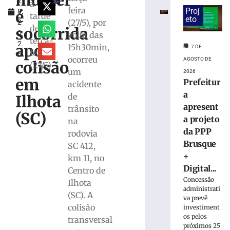
mulher
2
mulher
à
feira
Proj
é
8,
e
tarde
eto
(27/5), por
2
ocultou
desta
socorrida
0
volta das
cadáver
terça-
2
é
após
15h30min,
7 DE
feira
5
condenado
ocorreu
AGOSTO DE
colisão
(27/5)
a
um
2026
15
em
Prefeitur
acidente
anos
a
de
Ilhota
de
apresent
trânsito
prisão
(SC)
a projeto
na
em
da PPP
Içara
rodovia
(SC)
Brusque
SC 412,
+
7
km 11, no
de
Digital...
Centro de
agosto
de
Concessão
Ilhota
2026
administrati
(SC). A
Ler
va prevê
colisão
investiment
mais
os pelos
transversal
»
próximos 25