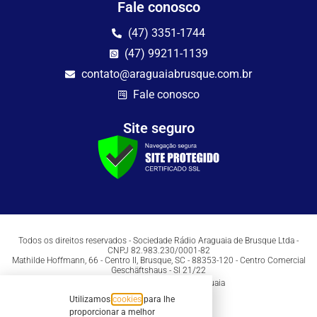
Fale conosco
(47) 3351-1744
(47) 99211-1139
contato@araguaiabrusque.com.br
Fale conosco
Site seguro
Todos os direitos reservados - Sociedade Rádio Araguaia de Brusque Ltda -
CNPJ 82.983.230/0001-82
Mathilde Hoffmann, 66 - Centro II, Brusque, SC - 88353-120 - Centro Comercial
Geschäftshaus - Sl 21/22
Copyright © 2026 | Rádio Araguaia
Utilizamos
cookies
para lhe
proporcionar a melhor