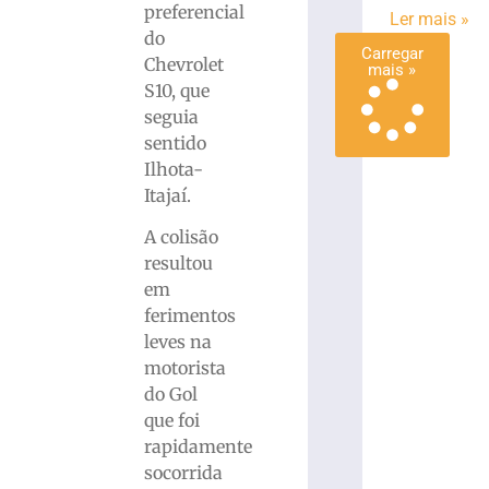
preferencial
Ler mais »
»
do
Carregar
Chevrolet
mais »
S10, que
seguia
sentido
Ilhota-
Itajaí.
A colisão
resultou
em
ferimentos
leves na
motorista
do Gol
que foi
rapidamente
socorrida