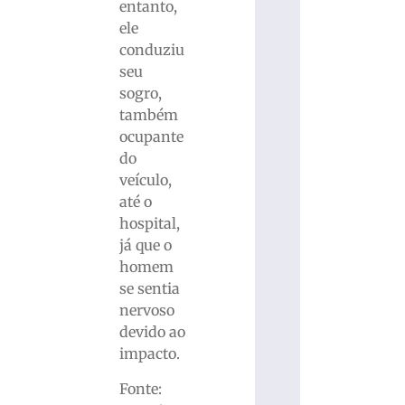
entanto,
ele
conduziu
seu
sogro,
também
ocupante
do
veículo,
até o
hospital,
já que o
homem
se sentia
nervoso
devido ao
impacto.
Fonte: