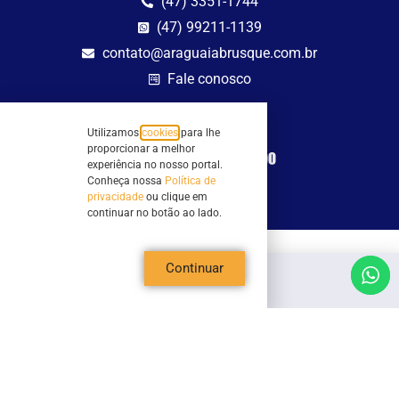
(47) 3351-1744
(47) 99211-1139
contato@araguaiabrusque.com.br
Fale conosco
Site seguro
Utilizamos
cookies
para lhe
proporcionar a melhor
experiência no nosso portal.
Conheça nossa
Política de
privacidade
ou clique em
continuar no botão ao lado.
Todos os direitos reservados - Sociedade Rádio Araguaia de Brusque Ltda -
Continuar
CNPJ 82.983.230/0001-82
Mathilde Hoffmann, 66 - Centro II, Brusque, SC - 88353-120 - Centro Comercial
Geschäftshaus - Sl 21/22
Copyright © 2026 | Rádio Araguaia