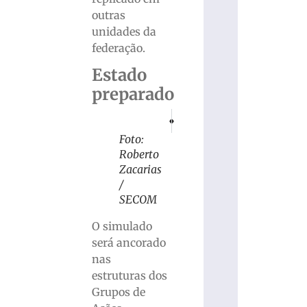
outras
unidades da
federação.
Estado
preparado
PRÓXIMO
ANTERIOR
Ednaldo Rodrigues entra no STF para bar
Prefeitura de Botuverá promove
Foto:
Roberto
Zacarias
/
SECOM
O simulado
será ancorado
nas
estruturas dos
Grupos de