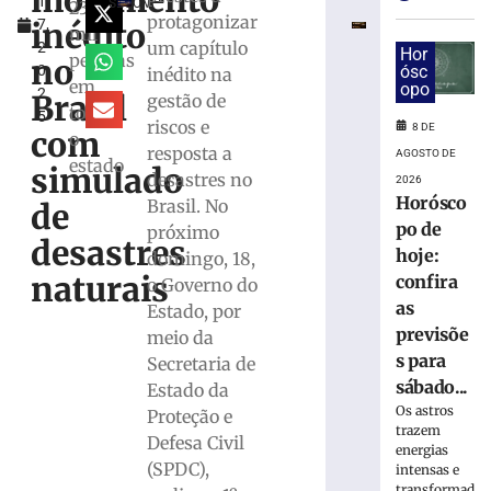
movimento
1
há
SECOM
230
protagonizar
inédito
7,
pouco
mil
um capítulo
2
mais
Hor
pessoas
no
0
ósc
inédito na
de
em
opo
2
30
Brasil
gestão de
todo
5
dias,
riscos e
8 DE
com
o
jovem
resposta a
AGOSTO DE
estado
volta
simulado
desastres no
2026
a
Horósco
Brasil. No
de
ser
po de
próximo
detida
desastres
hoje:
domingo, 18,
em
naturais
Brusque
confira
o Governo do
as
Estado, por
8
de
previsõe
meio da
agosto
de
s para
Secretaria de
2026
sábado...
Estado da
Ler
Os astros
Proteção e
mais
trazem
Defesa Civil
»
energias
(SPDC),
intensas e
transformad