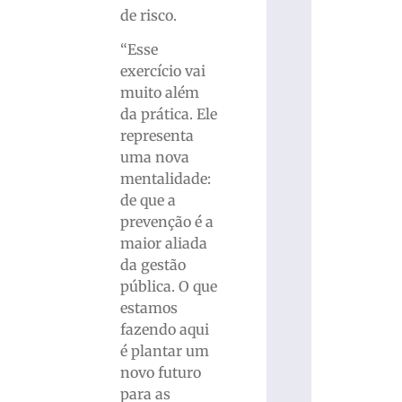
de risco.
“Esse
exercício vai
muito além
da prática. Ele
representa
uma nova
mentalidade:
de que a
prevenção é a
maior aliada
da gestão
pública. O que
estamos
fazendo aqui
é plantar um
novo futuro
para as