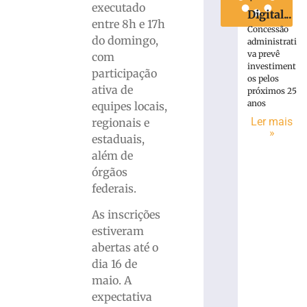
executado
Digital...
entre 8h e 17h
Concessão
do domingo,
administrati
va prevê
com
investiment
participação
os pelos
ativa de
próximos 25
anos
equipes locais,
Ler mais
regionais e
»
estaduais,
além de
órgãos
federais.
As inscrições
estiveram
abertas até o
dia 16 de
maio. A
expectativa