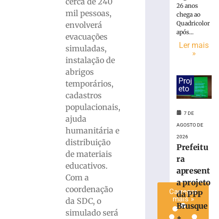
cerca de 240
26 anos
Incêndio
mil pessoas,
chega ao
atinge
Quadricolor
envolverá
residência
após...
evacuações
e
Ler mais
simuladas,
bombeiros
»
resgatam
instalação de
dois
abrigos
cães
Proj
temporários,
eto
em
cadastros
Gaspar
populacionais,
7
7 DE
ajuda
de
AGOSTO DE
agosto
humanitária e
de
2026
distribuição
2026
Prefeitu
Ler
de materiais
ra
mais
educativos.
apresent
»
Com a
a projeto
coordenação
Carregar
da PPP
mais »
da SDC, o
Brusque
simulado será
+