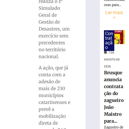
realiza o 1º
oras para...
Polícia
Simulado
Civil
Ler mais
Geral de
»
realiza
Gestão de
ação
Desastres, um
contra
Con
exercício sem
o
trat
tráfico
precedentes
açã
o
de
no território
7 DE
drogas
nacional.
no
AGOSTO DE
Bairro
A ação, que já
2026
Azambuja
Brusque
conta com a
anuncia
8
adesão de
de
contrata
mais de 230
agosto
de
ção do
municípios
2026
zagueiro
catarinenses e
Ler
João
prevê a
mais
Maistro
mobilização
»
para...
direta de
Zagueiro de