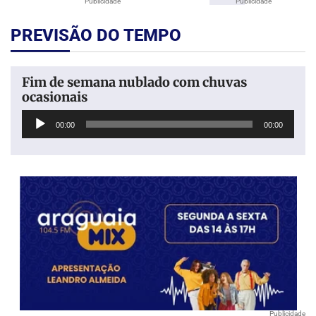
Publicidade
Publicidade
PREVISÃO DO TEMPO
Fim de semana nublado com chuvas
ocasionais
Tocador
00:00
00:00
de
áudio
Publicidade