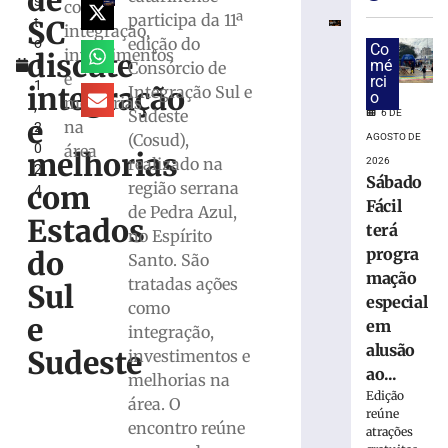
de
s
na
como
participa da 11ª
SC
t
SC-
integração,
edição do
o
120
Co
investimentos
discute
1
mé
Consórcio de
e
e
rci
1
tem
integração
Integração Sul e
o
melhorias
,
cabine
Sudeste
6 DE
e
na
2
destruída
(Cosud),
AGOSTO DE
0
área
em
melhorias
realizado na
2026
2
Lebon
Sábado
região serrana
com
4
Régis
Fácil
de Pedra Azul,
6
Estados
terá
no Espírito
de
agosto
progra
do
Santo. São
de
mação
2026
tratadas ações
Sul
especial
Ler
como
e
em
mais
integração,
alusão
»
Sudeste
investimentos e
ao...
melhorias na
Edição
área. O
Banco
reúne
é
encontro reúne
atrações