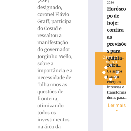
(SSP)
SC
2026
designado,
Horósco
6
coronel Flávio
de
po de
agosto
Graff, participa
hoje:
de
2026
do Cosud e
confira
Ler
ressaltou a
as
mais
manifestação
previsõe
»
do governador
s para
Jorginho Mello,
Carregar
quinta-
mais »
sobre a
feira...
importância e a
Os astros
trazem
necessidade de
energias
“olharmos as
intensas e
questões de
transforma
doras para...
fronteira,
Ler mais
otimizando
»
todos os
investimentos
na área da