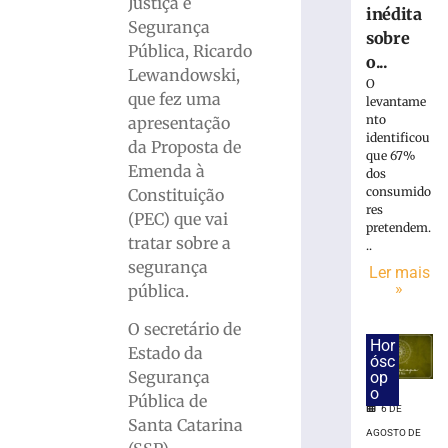
Justiça e
inédita
mais
Segurança
sobre
»
Pública, Ricardo
o...
Lewandowski,
O
que fez uma
Justiça
levantame
reconhece
nto
apresentação
identificou
adoção
da Proposta de
que 67%
de
Emenda à
dos
jovem
consumido
Constituição
de
res
(PEC) que vai
21
pretendem.
tratar sobre a
anos
..
segurança
por
Ler mais
»
casal
pública.
que
O secretário de
a
Hor
criou
Estado da
ósc
desde
Segurança
op
o
a
Pública de
6 DE
infância
Santa Catarina
em
AGOSTO DE