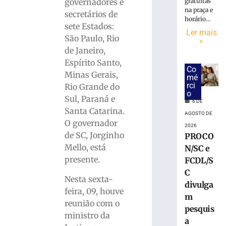
condenado
gratuitas
governadores e
a
na praça e
secretários de
horário...
devolver
sete Estados:
mais
Ler mais
São Paulo, Rio
»
de
de Janeiro,
R$
Espírito Santo,
10
Co
mil
Minas Gerais,
mé
após
rci
Rio Grande do
o
pagamento
Sul, Paraná e
6 DE
de
Santa Catarina.
AGOSTO DE
boleto
O governador
fraudado
2026
de SC, Jorginho
PROCO
no
Mello, está
N/SC e
Vale
do
presente.
FCDL/S
Itajaí
C
Nesta sexta-
6
divulga
de
feira, 09, houve
m
agosto
reunião com o
de
pesquis
2026
ministro da
a
Ler