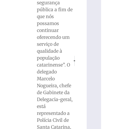
segurança
pública a fim de
que nós
possamos
continuar
oferecendo um
serviço de
qualidade à
população
PRÓXIMO
ANTERIOR
Carro sai da pista e atinge árvore, re
Homem é detido por abuso de c
catarinense”. O
delegado
Marcelo
Nogueira, chefe
de Gabinete da
Delegacia-geral,
está
representado a
Polícia Civil de
Santa Catarina,