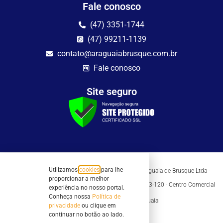
Fale conosco
(47) 3351-1744
(47) 99211-1139
contato@araguaiabrusque.com.br
Fale conosco
Site seguro
Utilizamos
cookies
para lhe
Todos os direitos reservados - Sociedade Rádio Araguaia de Brusque Ltda -
CNPJ 82.983.230/0001-82
proporcionar a melhor
Mathilde Hoffmann, 66 - Centro II, Brusque, SC - 88353-120 - Centro Comercial
experiência no nosso portal.
Geschäftshaus - Sl 21/22
Conheça nossa
Política de
Copyright © 2026 | Rádio Araguaia
privacidade
ou clique em
continuar no botão ao lado.