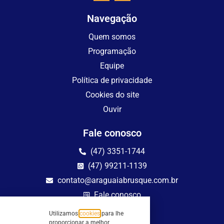
Navegação
Quem somos
Programação
Equipe
Política de privacidade
Cookies do site
Ouvir
Fale conosco
(47) 3351-1744
(47) 99211-1139
contato@araguaiabrusque.com.br
Fale conosco
Utilizamos
cookies
para lhe
Site seguro
proporcionar a melhor