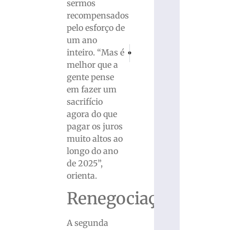
sermos
recompensados
pelo esforço de
um ano
PRÓXIMO
ANTERIOR
inteiro. “Mas é
Retrospectiva 2024: ano na Agricultur
Saiba quais são os feriados e p
melhor que a
gente pense
em fazer um
sacrifício
agora do que
pagar os juros
muito altos ao
longo do ano
de 2025”,
orienta.
Renegociação
A segunda