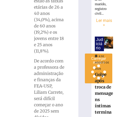
estão as faixas
a
marido,
etárias de 26 a
registro
rodada
40 anos
civil...
8
(34,0%), acima
Ler mais
de
agosto
»
de 60 anos
de
(19,2%) e os
2026
Ler
jovens entre 18
Jud
iciá
mais
e 25 anos
rio
»
(11,8%).
8 DE
Carregar
De acordo com
mais »
AGOSTO DE
a professora de
2026
administração
Golpe
e finanças da
após
FEA-USP,
troca de
Liliam Carrete,
mensage
será difícil
ns
começar o ano
íntimas
de 2025 sem
termina