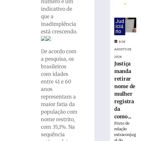
na
número é um
»
base
indicativo de
do
que a
ISS
Jud
inadimplência
iciá
do
rio
está crescendo.
Simples
8
8 DE
de
AGOSTO DE
agosto
De acordo com
de
2026
a pesquisa, os
2026
Justiça
brasileiros
Ler
manda
com idades
mais
retirar
entre 41 e 60
»
nome de
anos
mulher
representam a
75ª
registra
maior fatia da
Pronegócio:
da
população com
AmpeBr
como...
nome restrito,
projeta
Fruto de
expectativas
com 35,1%. Na
relação
positivas
sequência
extraconjug
para
al do