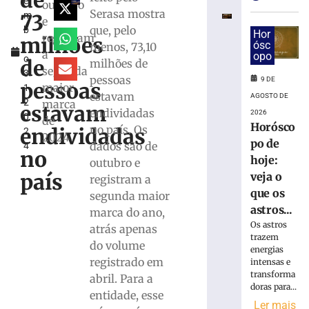
de
e
superam
outubro
Serasa mostra
73
m
depósitos
e
que, pelo
b
em
Hor
registram
milhões
r
ósc
menos, 73,10
R$
a
opo
o
7,15
de
milhões de
segunda
3
bilhões
pessoas
9 DE
pessoas
maior
1,
em
estavam
AGOSTO DE
2
marca
julho
estavam
endividadas
2026
0
de
8
Horósco
no país. Os
endividadas
2
de
2024
po de
agosto
dados são de
4
no
de
hoje:
outubro e
2026
país
veja o
registram a
Ler
que os
segunda maior
mais
astros...
marca do ano,
»
Os astros
atrás apenas
trazem
do volume
energias
STJ
registrado em
intensas e
inclui
transforma
abril. Para a
honorários
doras para...
sucumbenciai
entidade, esse
Ler mais