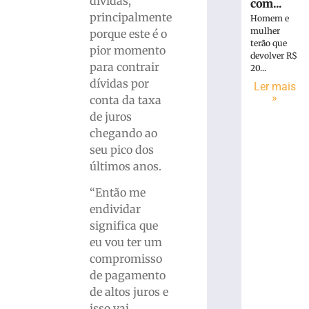
dívidas,
com...
principalmente
Homem e
mulher
porque este é o
terão que
pior momento
devolver R$
para contrair
20...
dívidas por
Ler mais
»
conta da taxa
de juros
chegando ao
seu pico dos
últimos anos.
“Então me
endividar
significa que
eu vou ter um
compromisso
de pagamento
de altos juros e
isso vai