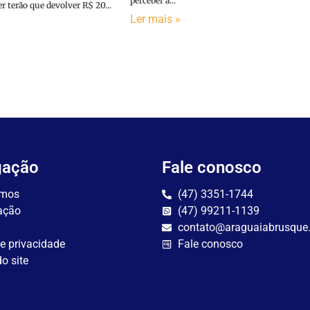
perceber a...
terão que devolver R$ 20...
Ler mais »
gação
Fale conosco
mos
(47) 3351-1744
ação
(47) 99211-1139
contato@araguaiabrusque
de privacidade
Fale conosco
o site