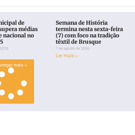
icipal de
Semana de História
supera médias
termina nesta sexta-feira
e nacional no
(7) com foco na tradição
25
têxtil de Brusque
 2026
7 de agosto de 2026
Ler mais »
rregar mais »