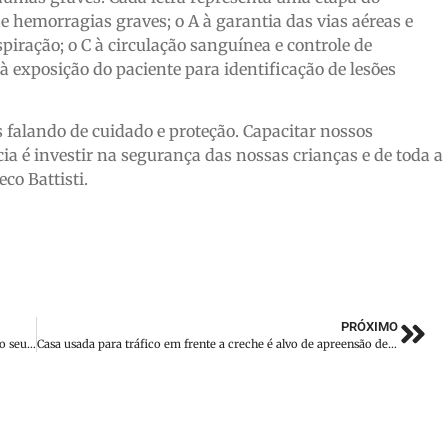
e hemorragias graves; o A à garantia das vias aéreas e
spiração; o C à circulação sanguínea e controle de
à exposição do paciente para identificação de lesões
alando de cuidado e proteção. Capacitar nossos
ia é investir na segurança das nossas crianças e de toda a
co Battisti.
PRÓXIMO
Horóscopo de hoje: descubra o que os astros reservam para o seu signo em 16 de maio, sábado
Casa usada para tráfico em frente a creche é alvo de apreensão de maconha