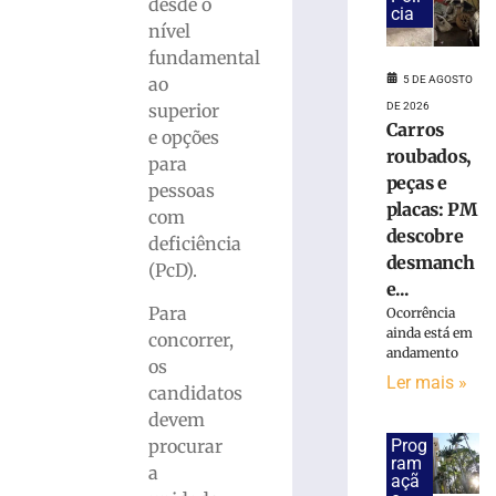
Ler
desde o
cia
mais
nível
»
fundamental
5 DE AGOSTO
ao
DE 2026
superior
Defesa
Carros
e opções
Civil
roubados,
do
para
peças e
estado
pessoas
placas: PM
alerta
com
para
descobre
deficiência
possíveis
desmanch
(PcD).
temporais
e...
5
Para
Ocorrência
de
ainda está em
concorrer,
agosto
andamento
de
os
2026
Ler mais »
candidatos
Ler
devem
mais
Prog
procurar
»
ram
a
açã