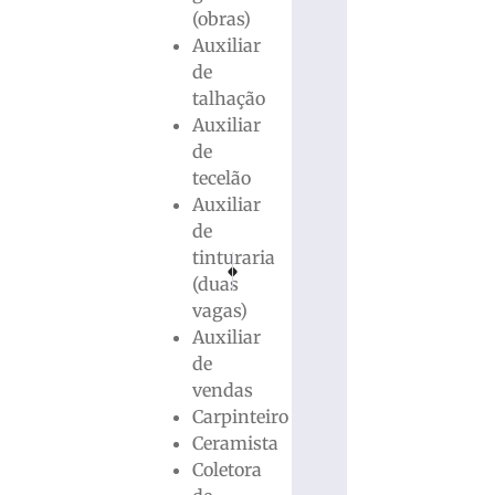
(obras)
Auxiliar
de
talhação
Auxiliar
de
tecelão
Auxiliar
de
tinturaria
PRÓXIMO
ANTERIOR
(duas
Paróquia São Luís Gonzaga inicia celebrações
VÍDEO: Explosão em porto no Irã quase 
vagas)
Auxiliar
de
vendas
Carpinteiro
Ceramista
Coletora