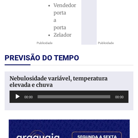
Vendedor
porta
a
porta
Zelador
Publicidade
Publicidade
PREVISÃO DO TEMPO
Nebulosidade variável, temperatura
elevada e chuva
Tocador
00:00
00:00
de
áudio