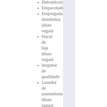
Eletrotécnico
Empacotador
Empregada
doméstica
(duas
vagas)
Fiscal
de
loja
(duas
vagas)
Inspetor
de
qualidade
Lavador
de
automóveis
(duas
vagas)