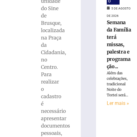
o
unidade
Concurso
do Sine
5 DE AGOSTO
público
de
DE 2026
da
Semana
Brusque,
Prefeitura
da Família
localizada
de
terá
Brusque
na Praça
encerra
missas,
da
inscrições
palestra e
Cidadania,
e
programa
no
pagamento
ção...
Centro.
da
Além das
Para
taxa
celebrações,
realizar
hoje
tradicional
(5)
o
Noite do
Tortei será...
cadastro
5
de
Ler mais »
é
agosto
de
necessário
2026
apresentar
Ler
documentos
mais
pessoais,
»