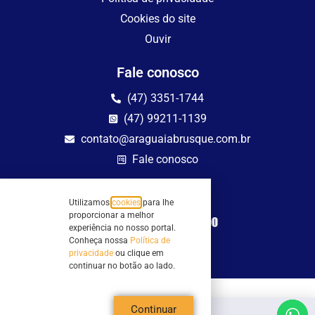
Cookies do site
Ouvir
Fale conosco
(47) 3351-1744
(47) 99211-1139
contato@araguaiabrusque.com.br
Fale conosco
Site seguro
Utilizamos
cookies
para lhe
proporcionar a melhor
experiência no nosso portal.
Conheça nossa
Política de
privacidade
ou clique em
continuar no botão ao lado.
Todos os direitos reservados - Sociedade Rádio Araguaia de Brusque Ltda -
Continuar
CNPJ 82.983.230/0001-82