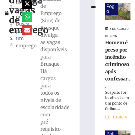
divulga
l
de
disponíveis
de
Fog
vagas
2
mais
para
o
Emprego
7
de
quem
de
,
(Sine) de
R$
busca
2
100
emprego
Brusque
5 DE AGOSTO
por
0
milhões
divulga
DE 2026
um
2
com
as vagas
Homem é
5
emprego
obras,
disponíveis
preso por
nova
para
incêndio
UBS,
Brusque.
criminoso
Beira
Há
Rio
após
e
cargos
confessar..
projeto
para
.
de
todos os
Suspeito foi
Cidade
localizado em
níveis de
Inteligente
um ponto de
escolaridade,
ônibus...
5
com
de
Ler mais »
agosto
pré-
de
requisito
2026
Polí