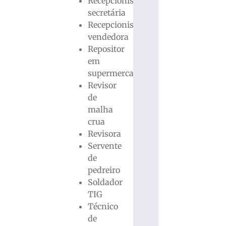
Recepcionista
secretária
Recepcionista
vendedora
Repositor
em
supermercado
Revisor
de
malha
crua
Revisora
Servente
de
pedreiro
Soldador
TIG
Técnico
de