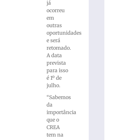
já
ocorreu
em
outras
oportunidades
e será
retomado.
A data
prevista
para isso
é 1º de
julho.
“Sabemos
da
importância
que o
CREA
tem na