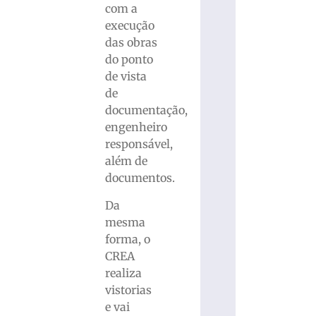
com a
execução
das obras
do ponto
de vista
de
documentação,
engenheiro
responsável,
além de
documentos.
Da
mesma
forma, o
CREA
realiza
vistorias
e vai