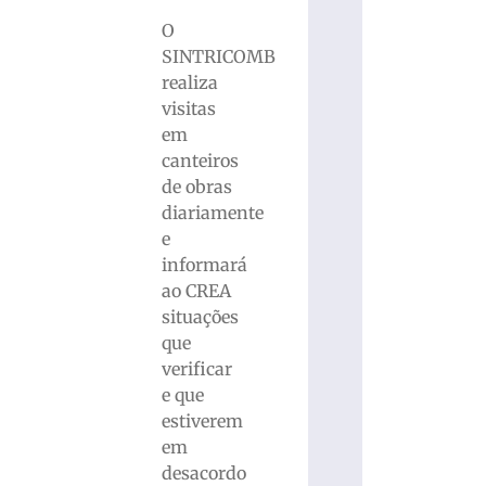
O
SINTRICOMB
realiza
visitas
em
canteiros
de obras
diariamente
e
informará
ao CREA
situações
que
verificar
e que
estiverem
em
desacordo