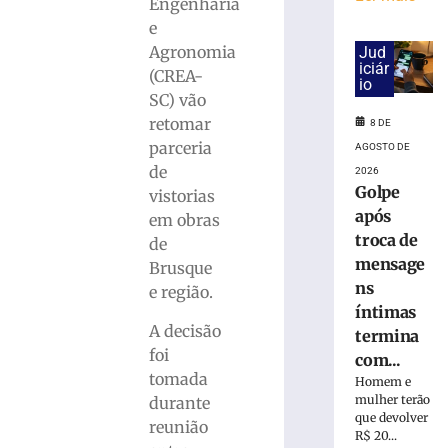
na
Engenharia
base
e
do
Agronomia
Jud
ISS
iciár
(CREA-
do
io
SC) vão
Simples
retomar
8 DE
8
de
parceria
AGOSTO DE
agosto
de
2026
de
Golpe
2026
vistorias
Ler
após
em obras
mais
troca de
de
»
mensage
Brusque
ns
e região.
íntimas
75ª
A decisão
termina
Pronegócio:
foi
AmpeBr
com...
tomada
projeta
Homem e
expectativas
mulher terão
durante
que devolver
positivas
reunião
R$ 20...
para