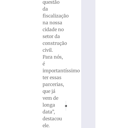
questão
da
fiscalização
na nossa
cidade no
setor da
construção
civil.
Para nós,
é
importantíssimo
ter essas
parcerias,
que já
vem de
PRÓXIMO
ANTERIOR
longa
Confira as ações da Secretaria de Obras pro
Estreia das federações partidárias 
data”,
destacou
ele.