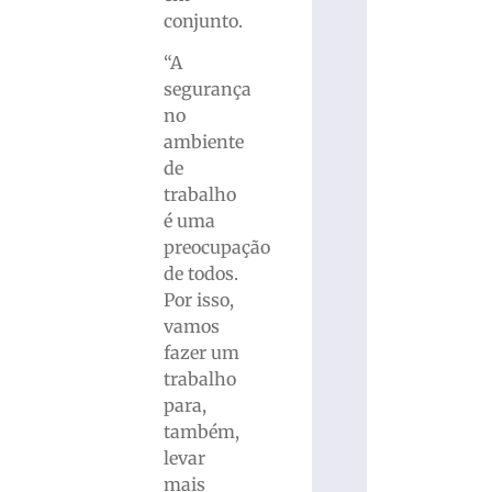
conjunto.
“A
segurança
no
ambiente
de
trabalho
é uma
preocupação
de todos.
Por isso,
vamos
fazer um
trabalho
para,
também,
levar
mais