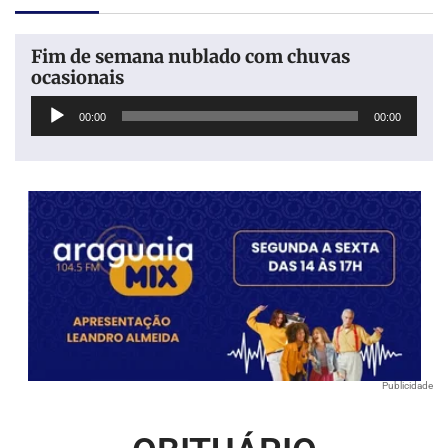
Fim de semana nublado com chuvas
ocasionais
Tocador
00:00
00:00
de
áudio
Publicidade