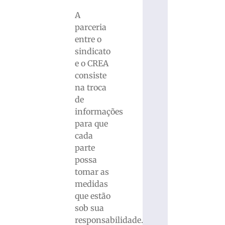
A
parceria
entre o
sindicato
e o CREA
consiste
na troca
de
informações
para que
cada
parte
possa
tomar as
medidas
que estão
sob sua
responsabilidade.