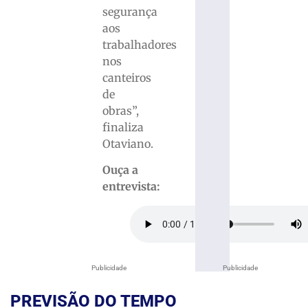
segurança
aos
trabalhadores
nos
canteiros
de
obras”,
finaliza
Otaviano.
Ouça a
entrevista:
Publicidade
Publicidade
PREVISÃO DO TEMPO