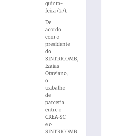
quinta-
feira (27).
De
acordo
com o
presidente
do
SINTRICOMB,
Izaias
Otaviano,
o
trabalho
de
parceria
entre o
CREA-SC
e o
SINTRICOMB