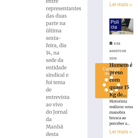
entre
Ler mais »
a
representantes
rodada
das duas
8
Polí
parte na
de
cia
agosto
última
de
sexta-
2026
Ler
8 DE
feira, dia
mais
AGOSTO DE
14, na
»
2026
sede da
Homem é
entidade
Carregar
preso
mais »
sindical e
com
foi tema
quase 15
de
Kg de...
entrevista
Motorista
ao vivo
realizou uma
do Jornal
manobra
brusca ao
da
perceber a...
Manhã
Ler mais »
desta