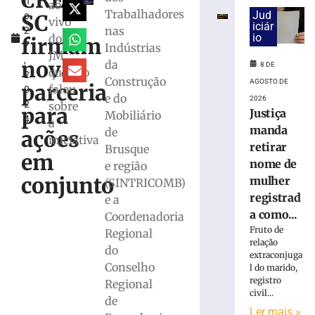
CREA-
h
superam
ao
Trabalhadores
Jud
SC
o
depósitos
vivo
iciár
nas
2
em
io
do
firmam
7
Indústrias
R$
JM
,
7,15
nova
da
8 DE
quando
2
bilhões
Construção
AGOSTO DE
parceria
falou
0
em
e do
2026
2
sobre
julho
para
Justiça
Mobiliário
4
a
8
manda
de
ações
de
iniciativa
retirar
agosto
Brusque
em
de
nome de
e região
2026
conjunto
mulher
(SINTRICOMB)
Ler
registrad
e a
mais
a como...
Coordenadoria
»
Fruto de
Regional
relação
do
STJ
extraconjuga
Conselho
l do marido,
inclui
registro
Regional
honorários
civil...
sucumbenciais
de
Ler mais »