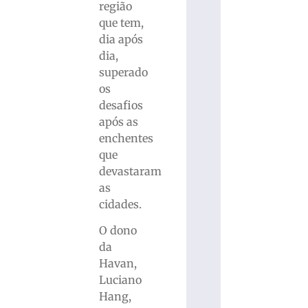
região
que tem,
dia após
dia,
superado
os
desafios
após as
enchentes
que
devastaram
as
cidades.
O dono
da
Havan,
Luciano
Hang,