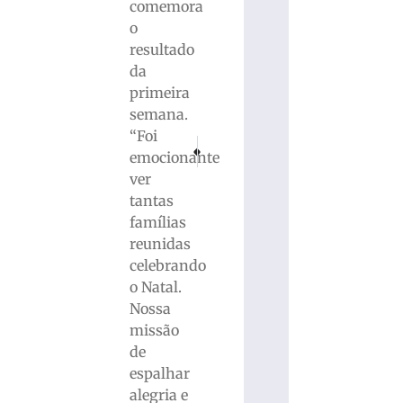
comemora
o
resultado
da
primeira
semana.
“Foi
PRÓXIMO
ANTERIOR
emocionante
Sistema Único de Denúncias da PCSC recebeu m
Brusque FC terá acompanhamento de e
ver
tantas
famílias
reunidas
celebrando
o Natal.
Nossa
missão
de
espalhar
alegria e