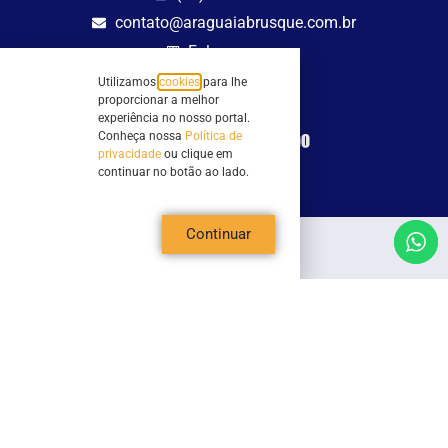
contato@araguaiabrusque.com.br
Fale conosco
Utilizamos
cookies
para lhe
Site seguro
proporcionar a melhor
experiência no nosso portal.
Conheça nossa
Política de
privacidade
ou clique em
continuar no botão ao lado.
Continuar
Todos os direitos reservados - Sociedade Rádio Araguaia de Brusque Ltda -
CNPJ 82.983.230/0001-82
Mathilde Hoffmann, 66 - Centro II, Brusque, SC - 88353-120 - Centro Comercial
Geschäftshaus - Sl 21/22
Copyright © 2026 | Rádio Araguaia