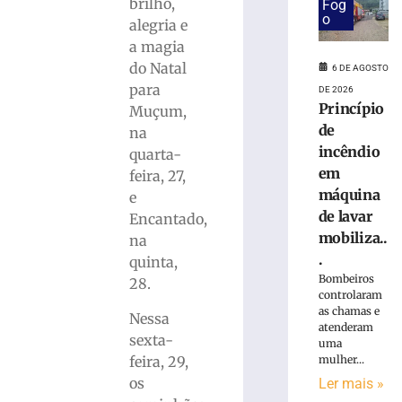
programação
brilho,
Fog
especial
o
alegria e
para
a magia
celebrar
do Natal
6 DE AGOSTO
seus
para
DE 2026
61
Princípio
Muçum,
anos
de
de
na
história
incêndio
quarta-
em
6
feira, 27,
de
máquina
e
agosto
de
de lavar
Encantado,
2026
mobiliza..
na
Ler
.
quinta,
mais
Bombeiros
28.
»
controlaram
as chamas e
Nessa
atenderam
sexta-
Visita
uma
mediada
feira, 29,
mulher...
com
os
Ler mais »
escultor