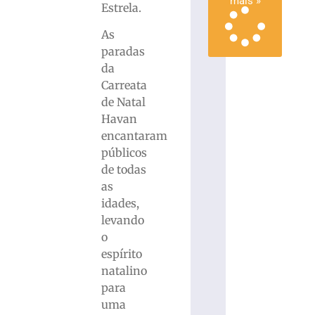
mais »
Estrela.
As
paradas
da
Carreata
de Natal
Havan
encantaram
públicos
de todas
as
idades,
levando
o
espírito
natalino
para
uma