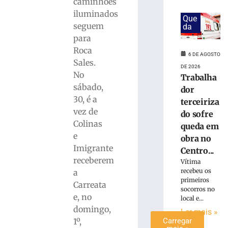
caminhões
Karl
iluminados
Que
Theichmann
seguem
da
aproxima
para
estudantes
Roca
da
6 DE AGOSTO
história
Sales.
DE 2026
e
No
Trabalha
do
sábado,
dor
patrimônio
30, é a
terceiriza
cultural
vez de
do sofre
de
Colinas
Brusque
queda em
e
obra no
6
de
Imigrante
Centro...
agosto
receberem
de
Vítima
2026
recebeu os
a
Ler
primeiros
Carreata
socorros no
mais
e, no
local e...
»
domingo,
Ler mais »
1º,
Carregar