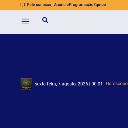
Fale conosco
Anuncie
Programação
Equipe
STJ decid
Samae pre
sexta-feira, 7 agosto, 2026 | 00:01
quinta-feira, 6 agosto, 2026 | 18:27