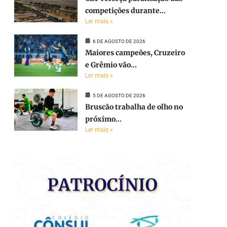
competições durante...
Ler mais »
6 DE AGOSTO DE 2026
Maiores campeões, Cruzeiro
e Grêmio vão...
Ler mais »
5 DE AGOSTO DE 2026
Bruscão trabalha de olho no
próximo...
Ler mais »
e