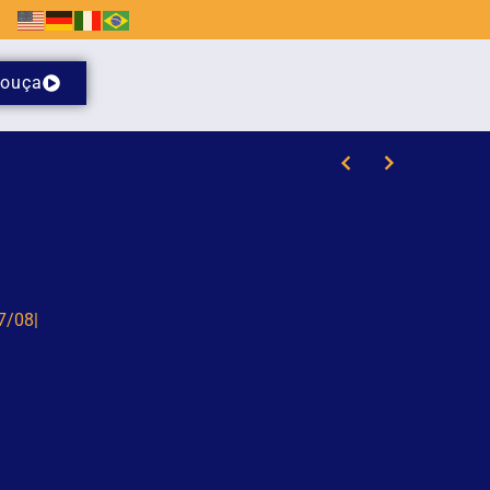
ouça
ria