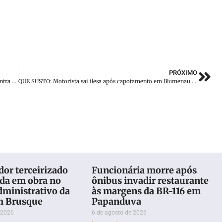
PRÓXIMO
Vereador sugere que escolas públicas recebam campanha contra desafios virtuais
QUE SUSTO: Motorista sai ilesa após capotamento em Blumenau (SC)
or terceirizado
Funcionária morre após
eda em obra no
ônibus invadir restaurante
dministrativo da
às margens da BR-116 em
m Brusque
Papanduva
 2026
6 de agosto de 2026