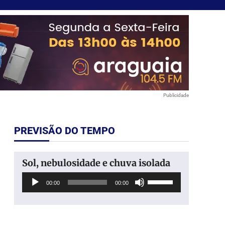
Publicidade
PREVISÃO DO TEMPO
Sol, nebulosidade e chuva isolada
Tocador
Use
00:00
00:00
de
as
áudio
setas
para
cima