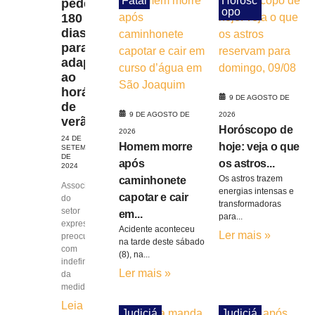
Fatal
Horósc
pedem
opo
180
dias
para
adaptação
ao
horário
9 DE AGOSTO DE
de
9 DE AGOSTO DE
2026
verão
Horóscopo de
2026
24 DE
Homem morre
hoje: veja o que
SETEMBRO
DE
após
os astros...
2024
Os astros trazem
caminhonete
Associações
energias intensas e
capotar e cair
do
transformadoras
setor
em...
para...
expressam
Acidente aconteceu
Ler mais »
preocupação
na tarde deste sábado
com
(8), na...
indefinição
Ler mais »
da
medida
Leia
Judiciá
Judiciá