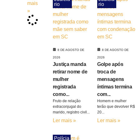
mais
rio
rio
»
8 DE AGOSTO DE
8 DE AGOSTO DE
2026
2026
Justiça manda
Golpe após
retirar nome de
troca de
mulher
mensagens
registrada
íntimas termina
como...
com...
Fruto de relação
Homem e mulher
extraconjugal do
terão que devolver R$
marido, registro civil...
20...
Ler mais »
Ler mais »
Polícia