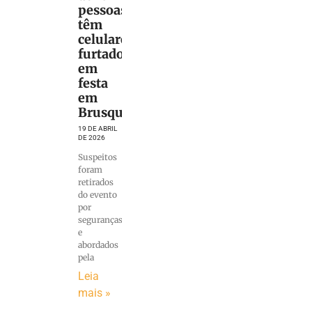
pessoas
têm
celulares
furtados
em
festa
em
Brusque
19 DE ABRIL
DE 2026
Suspeitos
foram
retirados
do evento
por
seguranças
e
abordados
pela
Leia
mais »