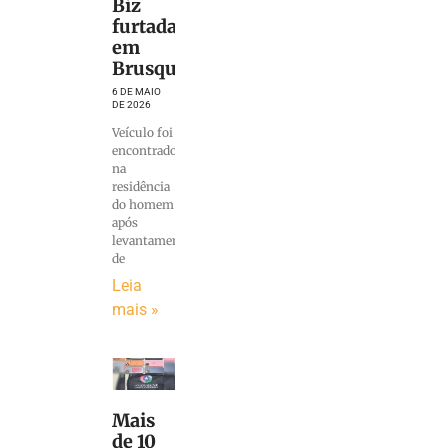
Biz
furtada
em
Brusque
6 DE MAIO
DE 2026
Veículo foi
encontrado
na
residência
do homem
após
levantamento
de
Leia
mais »
Mais
de 10