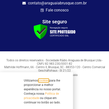
contato@araguaiabrusque.com.br
Fale conosco
Site seguro
Todos os direitos reservados - Sociedade Rádio Araguaia de Brusque Ltda -
CNPJ 82.983.230/0001-82
Mathilde Hoffmann, 66 - Centro II, Brusque, SC - 88353-120 - Centro Comercial
Geschäftshaus - Sl 21/22
Copyright © 2026 | Rádio Araguaia
Utilizamos
cookies
para lhe
proporcionar a melhor
experiência no nosso portal.
Conheça nossa
Política de
privacidade
ou clique em
continuar no botão ao lado.