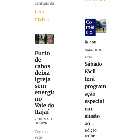
centrais da
»
Leia
mais »
Co
mér
cio
6 DE
AGOSTO DE
Furto
2026
de
Sábado
cabos
Fácil
deixa
terá
igreja
sem
program
energia
ação
no
especial
Vale do
em
Itajaí
alusão
25 DE MAIO
ao...
DE 2026
Edição
Cerca de
reúne
sete