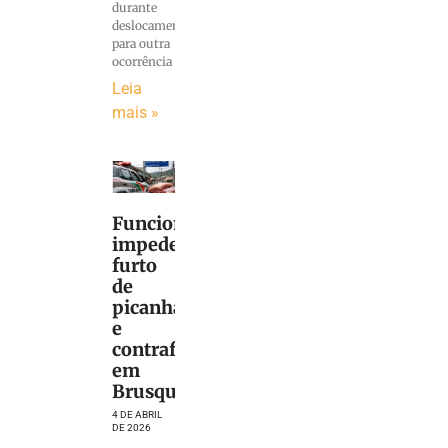
durante
deslocamento
para outra
ocorrência
Leia
mais »
Funcionários
impedem
furto
de
picanha
e
contrafilé
em
Brusque
4 DE ABRIL
DE 2026