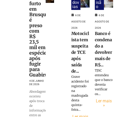
dov
isã
furto
ias
o
em
Brusque
6 DE
6 DE
é
AGOSTO DE
AGOSTO DE
preso
2026
2026
com
Motocicl
Banco é
R$
ista tem
condena
23,5
suspeita
do a
mil em
de TCE
devolver
espécie
após
após
mais de
fugir
saída
R$...
para
de...
TJSC
Guabiruba
entendeu
Grave
que o banco
4 DE JUNHO
acidente foi
deveria
DE 2026
registrado
verificar
na
Abordagem
os...
madrugada
ocorreu
desta
Ler mais
após troca
»
quinta-
de
feira...
informações
entre as
Ler mais