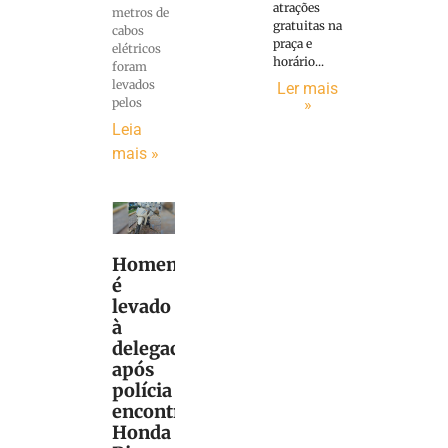
atrações
metros de
gratuitas na
cabos
praça e
elétricos
horário...
foram
levados
Ler mais
»
pelos
Leia
mais »
Homem
é
levado
à
delegacia
após
polícia
encontrar
Honda