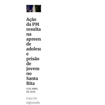
Ação
da PM
resulta
na
apreensão
de
adolescentes
e
prisão
de
jovem
no
Santa
Rita
4 DE ABRIL
DE 2026
Caso foi
registrado