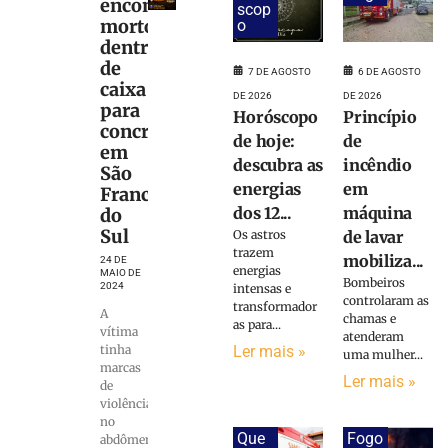
encontrado
scop
morto
o
dentro
de
7 DE AGOSTO
6 DE AGOSTO
caixa
DE 2026
DE 2026
para
Horóscopo
Princípio
concreto
de hoje:
de
em
descubra as
incêndio
São
energias
em
Francisco
dos 12...
máquina
do
Sul
Os astros
de lavar
trazem
mobiliza...
24 DE
energias
MAIO DE
Bombeiros
2024
intensas e
controlaram as
transformador
A
chamas e
as para...
vítima
atenderam
Ler mais »
tinha
uma mulher...
marcas
Ler mais »
de
violência
no
Que
Fogo
abdômen,