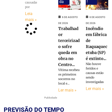
da
!
causadas
por
Leia
6 DE AGOSTO
6 DE AGOSTO
mais »
DE 2026
DE 2026
Trabalhad
Incêndio
or
em fábrica
terceirizad
de
o sofre
Itaquaquec
queda em
etuba (SP)
obra no
é extinto...
Centro...
Não houve
feridos e
Vítima recebeu
causas estão
os primeiros
sendo
socorros no
investigadas
local e...
Ler mais »
Ler mais »
Publicidade
PREVISÃO DO TEMPO