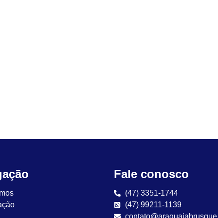
gação
Fale conosco
mos
(47) 3351-1744
ação
(47) 99211-1139
contato@araguaiabrusque