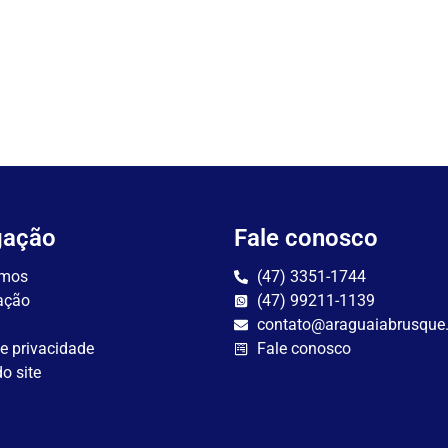
gação
Fale conosco
mos
(47) 3351-1744
ação
(47) 99211-1139
contato@araguaiabrusque
de privacidade
Fale conosco
o site