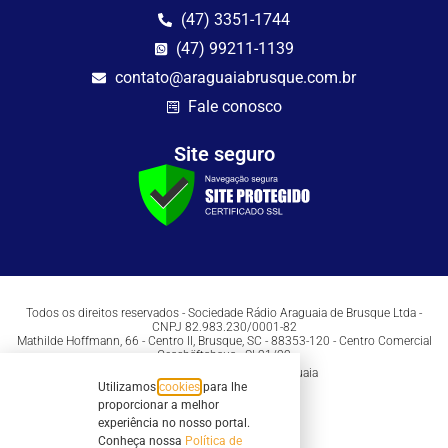
(47) 3351-1744
(47) 99211-1139
contato@araguaiabrusque.com.br
Fale conosco
Site seguro
Todos os direitos reservados - Sociedade Rádio Araguaia de Brusque Ltda -
CNPJ 82.983.230/0001-82
Mathilde Hoffmann, 66 - Centro II, Brusque, SC - 88353-120 - Centro Comercial
Geschäftshaus - Sl 21/22
Copyright © 2026 | Rádio Araguaia
Utilizamos
cookies
para lhe
proporcionar a melhor
experiência no nosso portal.
Conheça nossa
Política de