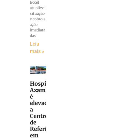
Eccel
atualizou
situação
e cobrou
ação
imediata
das
Leia
mais »
Hospital
Azambuja
é
elevado
a
Centro
de
Referência
em