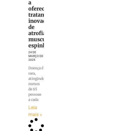
a
oferecer
tratamento
inovador
de
atrofia
muscular
espinhal
24 DE
MARÇO DE
2025
Doença é
rara,
atingindo
menos
de 65
pessoas
a cada
Leia
mais »