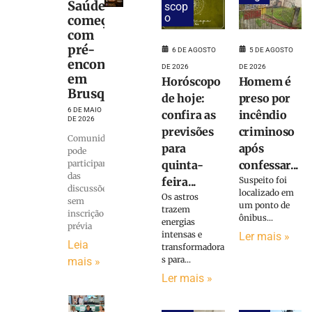
Saúde
scop
o
começa
com
pré-
6 DE AGOSTO
5 DE AGOSTO
encontros
DE 2026
DE 2026
em
Horóscopo
Homem é
Brusque
de hoje:
preso por
6 DE MAIO
confira as
incêndio
DE 2026
previsões
criminoso
Comunidade
para
após
pode
participar
quinta-
confessar...
das
feira...
Suspeito foi
discussões
localizado em
Os astros
sem
um ponto de
trazem
inscrição
ônibus...
energias
prévia
intensas e
Ler mais »
Leia
transformadora
s para...
mais »
Ler mais »