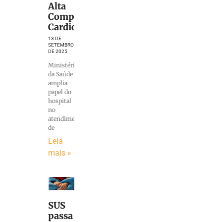
Alta
Complexidade
Cardiovascular
13 DE
SETEMBRO
DE 2025
Ministério
da Saúde
amplia
papel do
hospital
no
atendimento
de
Leia
mais »
SUS
passa