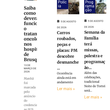
Políc
Prog
ia
rama
Saiba
ção
como
deverá
5 DE AGOSTO
5 DE AGOSTO
funcionar
DE 2026
o
DE 2026
Semana da
Carros
tratamento
Família
roubados,
oncológico
nos
terá
peças e
hospitais
missas,
placas: PM
de
palestra e
descobre
Brusque
programaç
desmanche
13 DE
ão...
...
MARÇO DE
2026
Além das
Ocorrência
celebrações,
ainda está em
Manhã
tradicional
andamento
foi
Noite do Tortei
marcada
Ler mais »
será...
pelo
anúncio
Ler mais »
do
credenciamento
ao SUS