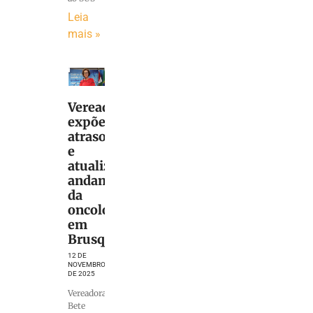
Leia
mais »
Vereadora
expõe
atrasos
e
atualiza
andamento
da
oncologia
em
Brusque
12 DE
NOVEMBRO
DE 2025
Vereadora
Bete