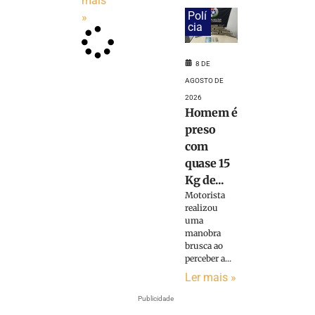
mais
Polí
»
cia
8 DE
AGOSTO DE
2026
Homem é
preso
com
quase 15
Kg de...
Motorista
realizou
uma
manobra
brusca ao
perceber a...
Ler mais »
Publicidade