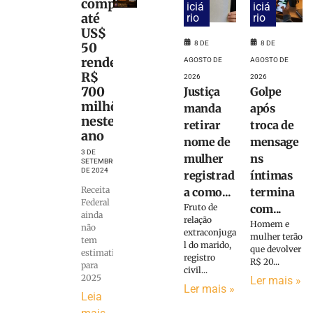
compras
iciá
iciá
até
rio
rio
US$
8 DE
8 DE
50
renderá
AGOSTO DE
AGOSTO DE
R$
2026
2026
700
Justiça
Golpe
milhões
manda
após
neste
retirar
troca de
ano
nome de
mensage
3 DE
mulher
ns
SETEMBRO
DE 2024
registrad
íntimas
Receita
a como...
termina
Federal
Fruto de
com...
ainda
relação
Homem e
não
extraconjuga
mulher terão
tem
l do marido,
que devolver
estimativa
registro
R$ 20...
para
civil...
2025
Ler mais »
Ler mais »
Leia