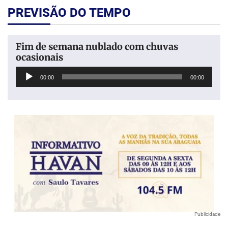
PREVISÃO DO TEMPO
Fim de semana nublado com chuvas
ocasionais
Tocador
00:00
00:00
de
áudio
Publicidade