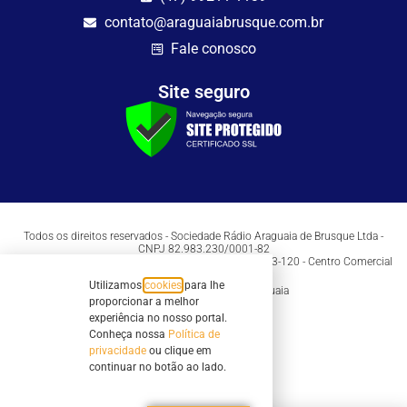
contato@araguaiabrusque.com.br
Fale conosco
Site seguro
Todos os direitos reservados - Sociedade Rádio Araguaia de Brusque Ltda -
CNPJ 82.983.230/0001-82
Mathilde Hoffmann, 66 - Centro II, Brusque, SC - 88353-120 - Centro Comercial
Geschäftshaus - Sl 21/22
Utilizamos
cookies
para lhe
Copyright © 2026 | Rádio Araguaia
proporcionar a melhor
experiência no nosso portal.
Conheça nossa
Política de
privacidade
ou clique em
continuar no botão ao lado.